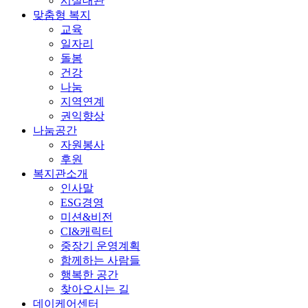
시설대관
맞춤형 복지
교육
일자리
돌봄
건강
나눔
지역연계
권익향상
나눔공간
자원봉사
후원
복지관소개
인사말
ESG경영
미션&비전
CI&캐릭터
중장기 운영계획
함께하는 사람들
행복한 공간
찾아오시는 길
데이케어센터