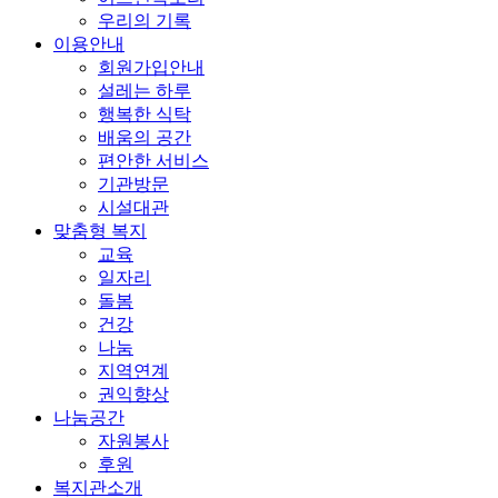
우리의 기록
이용안내
회원가입안내
설레는 하루
행복한 식탁
배움의 공간
편안한 서비스
기관방문
시설대관
맞춤형 복지
교육
일자리
돌봄
건강
나눔
지역연계
권익향상
나눔공간
자원봉사
후원
복지관소개