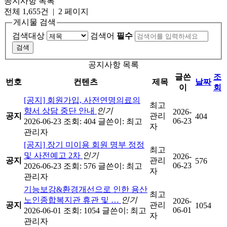
공지사항 목록
전체 1,655건
| 2 페이지
게시물 검색
검색대상
검색어
필수
공지사항 목록
글쓴
조
번호
컨텐츠
제목
날짜
이
회
[공지] 회원가입, 사전연명의료의
최고
향서 상담 중단 안내
인기
2026-
공지
관리
404
06-23
2026-06-23
조회: 404
글쓴이:
최고
자
관리자
[공지] 장기 미이용 회원 명부 정정
최고
및 사전예고 2차
인기
2026-
공지
관리
576
06-23
2026-06-23
조회: 576
글쓴이:
최고
자
관리자
기능보강&환경개선으로 인한 용산
최고
노인종합복지관 휴관 및 …
인기
2026-
공지
관리
1054
06-01
2026-06-01
조회: 1054
글쓴이:
최고
자
관리자