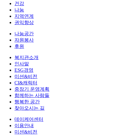
건강
나눔
지역연계
권익향상
나눔공간
자원봉사
후원
복지관소개
인사말
ESG경영
미션&비전
CI&캐릭터
중장기 운영계획
함께하는 사람들
행복한 공간
찾아오시는 길
데이케어센터
이용안내
미션&비전