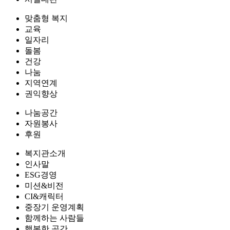
맞춤형 복지
교육
일자리
돌봄
건강
나눔
지역연계
권익향상
나눔공간
자원봉사
후원
복지관소개
인사말
ESG경영
미션&비전
CI&캐릭터
중장기 운영계획
함께하는 사람들
행복한 공간