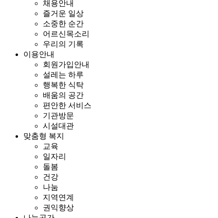
채용안내
즐거운 일상
소중한 순간
어르신목소리
우리의 기록
이용안내
회원가입안내
설레는 하루
행복한 식탁
배움의 공간
편안한 서비스
기관방문
시설대관
맞춤형 복지
교육
일자리
돌봄
건강
나눔
지역연계
권익향상
나눔공간