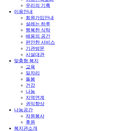
우리의 기록
이용안내
회원가입안내
설레는 하루
행복한 식탁
배움의 공간
편안한 서비스
기관방문
시설대관
맞춤형 복지
교육
일자리
돌봄
건강
나눔
지역연계
권익향상
나눔공간
자원봉사
후원
복지관소개