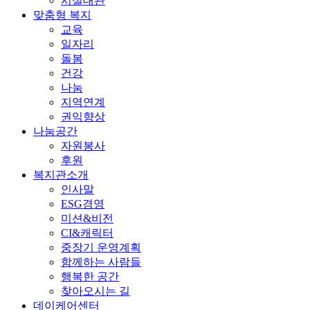
시설대관
맞춤형 복지
교육
일자리
돌봄
건강
나눔
지역연계
권익향상
나눔공간
자원봉사
후원
복지관소개
인사말
ESG경영
미션&비전
CI&캐릭터
중장기 운영계획
함께하는 사람들
행복한 공간
찾아오시는 길
데이케어센터