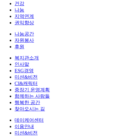
건강
나눔
지역연계
권익향상
나눔공간
자원봉사
후원
복지관소개
인사말
ESG경영
미션&비전
CI&캐릭터
중장기 운영계획
함께하는 사람들
행복한 공간
찾아오시는 길
데이케어센터
이용안내
미션&비전