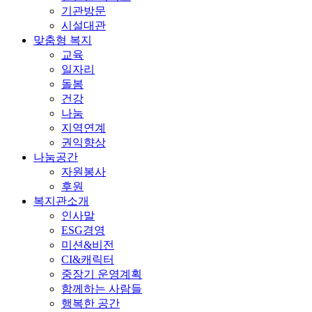
기관방문
시설대관
맞춤형 복지
교육
일자리
돌봄
건강
나눔
지역연계
권익향상
나눔공간
자원봉사
후원
복지관소개
인사말
ESG경영
미션&비전
CI&캐릭터
중장기 운영계획
함께하는 사람들
행복한 공간