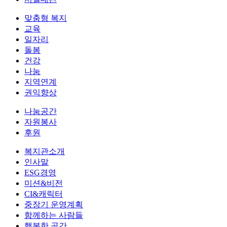
맞춤형 복지
교육
일자리
돌봄
건강
나눔
지역연계
권익향상
나눔공간
자원봉사
후원
복지관소개
인사말
ESG경영
미션&비전
CI&캐릭터
중장기 운영계획
함께하는 사람들
행복한 공간