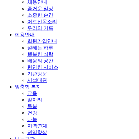
채용안내
즐거운 일상
소중한 순간
어르신목소리
우리의 기록
이용안내
회원가입안내
설레는 하루
행복한 식탁
배움의 공간
편안한 서비스
기관방문
시설대관
맞춤형 복지
교육
일자리
돌봄
건강
나눔
지역연계
권익향상
나눔공간