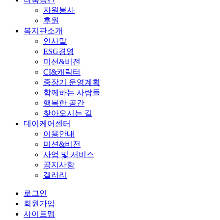
자원봉사
후원
복지관소개
인사말
ESG경영
미션&비전
CI&캐릭터
중장기 운영계획
함께하는 사람들
행복한 공간
찾아오시는 길
데이케어센터
이용안내
미션&비전
사업 및 서비스
공지사항
갤러리
로그인
회원가입
사이트맵