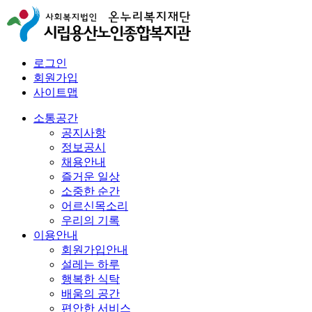
로그인
회원가입
사이트맵
소통공간
공지사항
정보공시
채용안내
즐거운 일상
소중한 순간
어르신목소리
우리의 기록
이용안내
회원가입안내
설레는 하루
행복한 식탁
배움의 공간
편안한 서비스