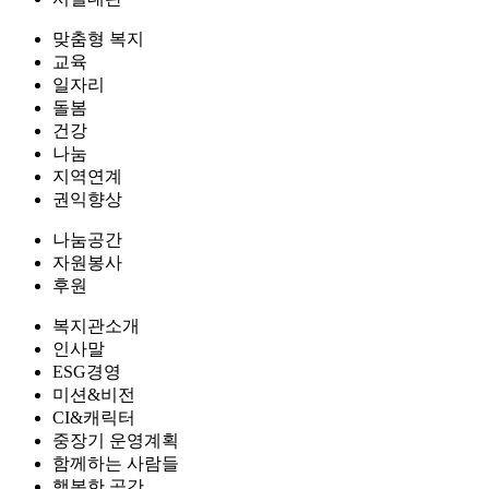
맞춤형 복지
교육
일자리
돌봄
건강
나눔
지역연계
권익향상
나눔공간
자원봉사
후원
복지관소개
인사말
ESG경영
미션&비전
CI&캐릭터
중장기 운영계획
함께하는 사람들
행복한 공간