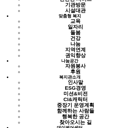
기관방문
페이지 정보
시설대관
맞춤형 복지
작성자
최고관리자
2026-02-27 15:00
조회
1,445회
교육
최고관리자
일자리
관련링크
돌봄
건강
나눔
이전글
지역연계
다음글
권익향상
나눔공간
목록
자원봉사
후원
본문
복지관소개
인사말
겨울을 보내고 따스한 봄을 맞이하는 3월,
ESG경영
부드러운 바람과 함께 새로운 계절의 설렘이 다가옵니다.
미션&비전
CI&캐릭터
중장기 운영계획
점점 포근해지는 햇살처럼
함께하는 사람들
어르신들의 일상에도 활기와 웃음이 가득한 3월이 되길
행복한 공간
바랍니다.
찾아오시는 길
데이케어센터