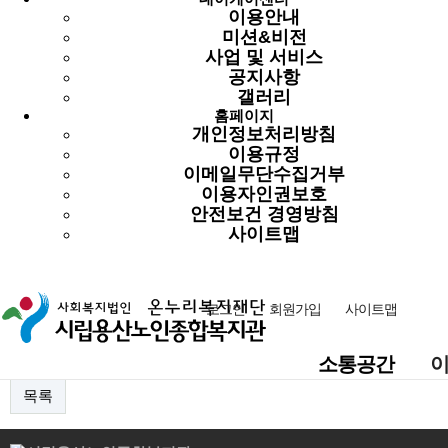
서로의 안부를 나누고
이용안내
새로운 배움과 만남으로 마음을 이어가는 시간 속에서
미션&비전
하루하루가 더욱 풍성해지는 달이 되기를 기대합니다.
사업 및 서비스
공지사항
갤러리
2026년 3월
홈페이지
복지관에서는 어르신들의 건강한 생활과 즐거운 참여를 위해
개인정보처리방침
다양하고 의미 있는 프로그램들을 준비했습니다.
이용규정
이메일무단수집거부
새로운 계절의 시작을 함께하며
이용자인권보호
따뜻한 봄날의 기운을 나누는 3월,
안전보건 경영방침
복지관의 소식과 함께 생기 넘치는 시간을 이어가 주세요.
사이트맵
로그인
회원가입
사이트맵
이전글
다음글
소통공간
목록