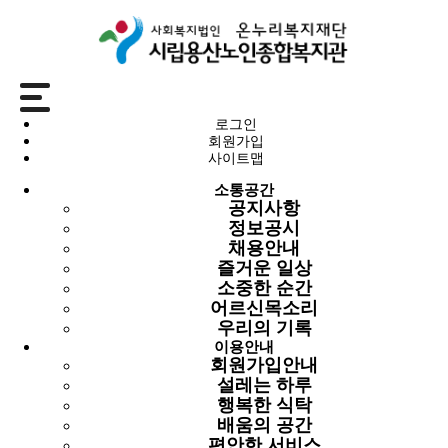
소통공간
로그인
회원가입
공지사항
사이트맵
소통공간
공지사항
공지사항
정보공시
정보공시
채용안내
채용안내
즐거운 일상
즐거운 일상
소중한 순간
소중한 순간
어르신목소리
어르신목소리
우리의 기록
우리의 기록
이용안내
회원가입안내
공지사항
설레는 하루
행복한 식탁
배움의 공간
[안내] 행복한 소식(2026년 3월 소식)
편안한 서비스