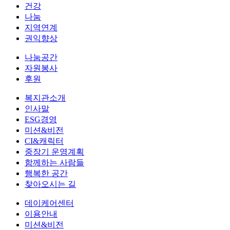
건강
나눔
지역연계
권익향상
나눔공간
자원봉사
후원
복지관소개
인사말
ESG경영
미션&비전
CI&캐릭터
중장기 운영계획
함께하는 사람들
행복한 공간
찾아오시는 길
데이케어센터
이용안내
미션&비전