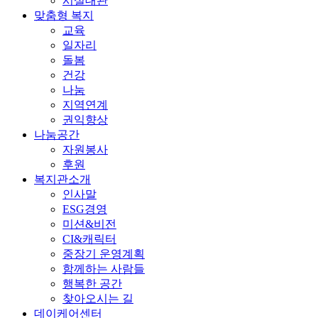
시설대관
맞춤형 복지
교육
일자리
돌봄
건강
나눔
지역연계
권익향상
나눔공간
자원봉사
후원
복지관소개
인사말
ESG경영
미션&비전
CI&캐릭터
중장기 운영계획
함께하는 사람들
행복한 공간
찾아오시는 길
데이케어센터