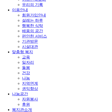
우리의 기록
이용안내
회원가입안내
설레는 하루
행복한 식탁
배움의 공간
편안한 서비스
기관방문
시설대관
맞춤형 복지
교육
일자리
돌봄
건강
나눔
지역연계
권익향상
나눔공간
자원봉사
후원
복지관소개