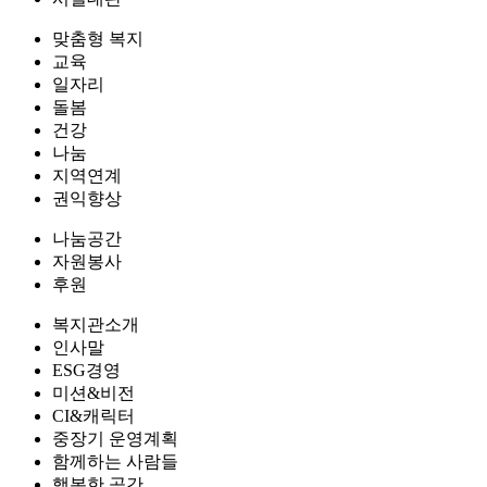
맞춤형 복지
교육
일자리
돌봄
건강
나눔
지역연계
권익향상
나눔공간
자원봉사
후원
복지관소개
인사말
ESG경영
미션&비전
CI&캐릭터
중장기 운영계획
함께하는 사람들
행복한 공간