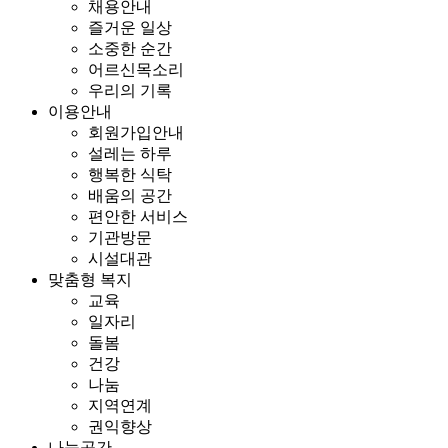
채용안내
즐거운 일상
소중한 순간
어르신목소리
우리의 기록
이용안내
회원가입안내
설레는 하루
행복한 식탁
배움의 공간
편안한 서비스
기관방문
시설대관
맞춤형 복지
교육
일자리
돌봄
건강
나눔
지역연계
권익향상
나눔공간