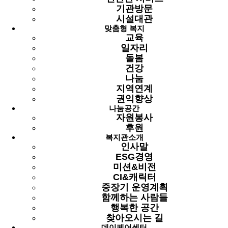
게시물 검색
기관방문
시설대관
맞춤형 복지
교육
일자리
번호
컨텐츠
제목
글쓴이
날짜
조회
돌봄
건강
시립용산노인종합복지관
2026년 예산서 공개
나눔
2025-
424
최고관리자
885
지역연계
인기
첨부
12-23
2025-12-23
조회: 885
권익향상
글쓴이:
최고관리자
나눔공간
자원봉사
용산데이케어센터
후원
2026년 예산서 공시
2025-
복지관소개
423
최고관리자
647
인기
첨부
12-22
인사말
2025-12-22
조회: 647
ESG경영
글쓴이:
최고관리자
미션&비전
시립용산노인종합복지관
CI&캐릭터
2025년 11월 업무추진비
중장기 운영계획
2025-
422
집행…
최고관리자
1226
인기
첨부
함께하는 사람들
12-12
2025-12-12
조회: 1226
행복한 공간
글쓴이:
최고관리자
찾아오시는 길
데이케어센터