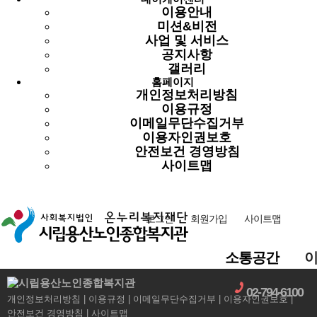
시립용산노인종합복지관
이용안내
2025년 3차
미션&비전
추가경정예산서 공…
2025-
421
최고관리자
1273
사업 및 서비스
12-04
인기
첨부
2025-12-04
조회: 1273
공지사항
글쓴이:
최고관리자
갤러리
홈페이지
용산데이케어센터
개인정보처리방침
2025년 2차
이용규정
추가경정예산서 공시
2025-
420
최고관리자
869
이메일무단수집거부
12-03
인기
첨부
이용자인권보호
2025-12-03
조회: 869
글쓴이:
최고관리자
안전보건 경영방침
사이트맵
6
7
8
9
10
로그인
회원가입
사이트맵
더보기
소통공간
02-794-6100
개인정보처리방침
이용규정
이메일무단수집거부
이용자인권보호
안전보건 경영방침
사이트맵