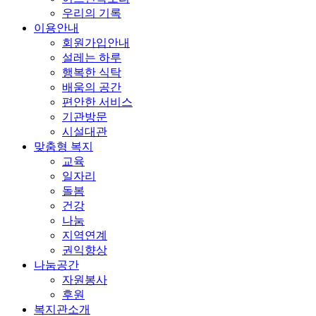
우리의 기록
이용안내
회원가입안내
설레는 하루
행복한 식탁
배움의 공간
편안한 서비스
기관방문
시설대관
맞춤형 복지
교육
일자리
돌봄
건강
나눔
지역연계
권익향상
나눔공간
자원봉사
후원
복지관소개