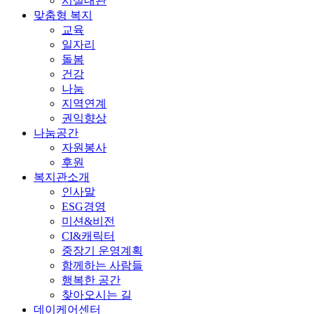
시설대관
맞춤형 복지
교육
일자리
돌봄
건강
나눔
지역연계
권익향상
나눔공간
자원봉사
후원
복지관소개
인사말
ESG경영
미션&비전
CI&캐릭터
중장기 운영계획
함께하는 사람들
행복한 공간
찾아오시는 길
데이케어센터