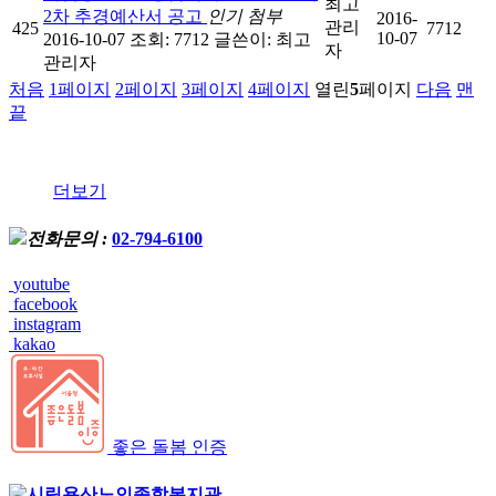
최고
2차 추경예산서 공고
인기
첨부
2016-
관리
425
7712
10-07
2016-10-07
조회: 7712
글쓴이:
최고
자
관리자
처음
1
페이지
2
페이지
3
페이지
4
페이지
열린
5
페이지
다음
맨
끝
더보기
전화문의 :
02-794-6100
youtube
facebook
instagram
kakao
좋은 돌봄 인증