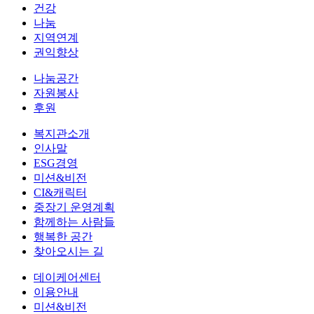
건강
나눔
지역연계
권익향상
나눔공간
자원봉사
후원
복지관소개
인사말
ESG경영
미션&비전
CI&캐릭터
중장기 운영계획
함께하는 사람들
행복한 공간
찾아오시는 길
데이케어센터
이용안내
미션&비전