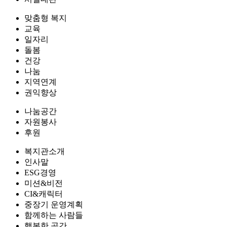
맞춤형 복지
교육
일자리
돌봄
건강
나눔
지역연계
권익향상
나눔공간
자원봉사
후원
복지관소개
인사말
ESG경영
미션&비전
CI&캐릭터
중장기 운영계획
함께하는 사람들
행복한 공간