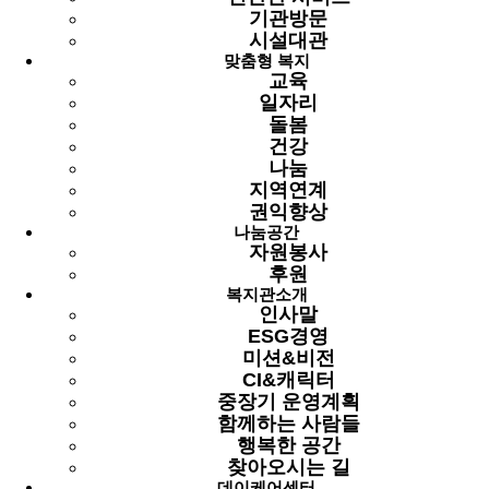
운영위원회 회의록 공개
기관방문
시설대관
맞춤형 복지
페이지 정보
교육
일자리
작성자
최고관리자
2024-10-07 16:18
조회
2,559회
돌봄
최고관리자
건강
첨부파일
나눔
지역연계
2024년 제3차 운영위원회의록 0927.pdf
(237.7K)
48회
권익향상
다운로드
DATE : 2024-10-07 16:18:07
나눔공간
자원봉사
관련링크
후원
복지관소개
이전글
인사말
ESG경영
다음글
미션&비전
CI&캐릭터
목록
중장기 운영계획
함께하는 사람들
본문
행복한 공간
찾아오시는 길
시립용산노인종합복지관에서는 사회복지사업법
데이케어센터