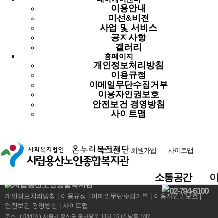
제
36
조 및 동법 시행규칙 제23조에 의거
이용안내
운영위원회를 구성하고
2024
미션&비전
년 제3
차 운영위원회
사업 및 서비스
회의결과를 붙임과 같이 알려드립니다.
공지사항
갤러리
홈페이지
개인정보처리방침
이용규정
2024. 10. 7.
이메일무단수집거부
이용자인권보호
안전보건 경영방침
시립용산노인종합복지관 관장
사이트맵
이전글
다음글
로그인
회원가입
사이트맵
목록
소통공간
02-794-6100
개인정보처리방침
이용규정
이메일무단수집거부
이용자인권보호
안전보건 경영방침
사이트맵
주소 : ( 04410 ) 서울시 용산구 독서당로 11길 16 (한남동 108)