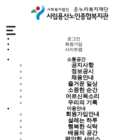
소통공간
로그인
회원가입
정보공시
사이트맵
소통공간
공지사항
공지사항
정보공시
정보공시
채용안내
채용안내
즐거운 일상
즐거운 일상
소중한 순간
소중한 순간
어르신목소리
어르신목소리
우리의 기록
우리의 기록
이용안내
회원가입안내
정보공시
설레는 하루
행복한 식탁
배움의 공간
시립용산노인종합복지관 2024년 제3차
편안한 서비스