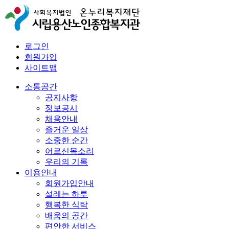
로그인
회원가입
사이트맵
소통공간
공지사항
정보공시
채용안내
즐거운 일상
소중한 순간
어르신목소리
우리의 기록
이용안내
회원가입안내
설레는 하루
행복한 식탁
배움의 공간
편안한 서비스