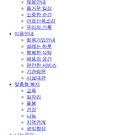
채용안내
즐거운 일상
소중한 순간
어르신목소리
우리의 기록
이용안내
회원가입안내
설레는 하루
행복한 식탁
배움의 공간
편안한 서비스
기관방문
시설대관
맞춤형 복지
교육
일자리
돌봄
건강
나눔
지역연계
권익향상
나눔공간