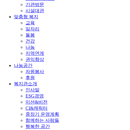
기관방문
시설대관
맞춤형 복지
교육
일자리
돌봄
건강
나눔
지역연계
권익향상
나눔공간
자원봉사
후원
복지관소개
인사말
ESG경영
미션&비전
CI&캐릭터
중장기 운영계획
함께하는 사람들
행복한 공간