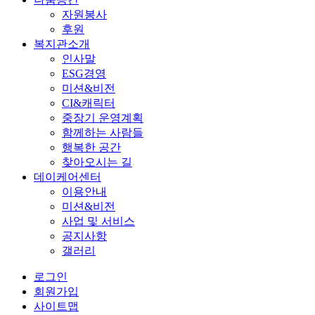
자원봉사
후원
복지관소개
인사말
ESG경영
미션&비전
CI&캐릭터
중장기 운영계획
함께하는 사람들
행복한 공간
찾아오시는 길
데이케어센터
이용안내
미션&비전
사업 및 서비스
공지사항
갤러리
로그인
회원가입
사이트맵