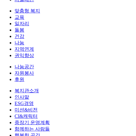
맞춤형 복지
교육
일자리
돌봄
건강
나눔
지역연계
권익향상
나눔공간
자원봉사
후원
복지관소개
인사말
ESG경영
미션&비전
CI&캐릭터
중장기 운영계획
함께하는 사람들
행복한 공간