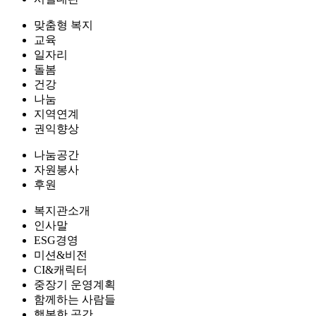
맞춤형 복지
교육
일자리
돌봄
건강
나눔
지역연계
권익향상
나눔공간
자원봉사
후원
복지관소개
인사말
ESG경영
미션&비전
CI&캐릭터
중장기 운영계획
함께하는 사람들
행복한 공간