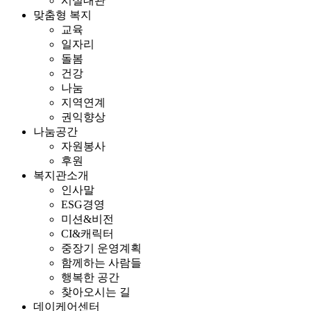
시설대관
맞춤형 복지
교육
일자리
돌봄
건강
나눔
지역연계
권익향상
나눔공간
자원봉사
후원
복지관소개
인사말
ESG경영
미션&비전
CI&캐릭터
중장기 운영계획
함께하는 사람들
행복한 공간
찾아오시는 길
데이케어센터