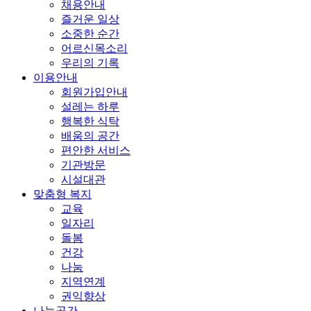
채용안내
즐거운 일상
소중한 순간
어르신목소리
우리의 기록
이용안내
회원가입안내
설레는 하루
행복한 식탁
배움의 공간
편안한 서비스
기관방문
시설대관
맞춤형 복지
교육
일자리
돌봄
건강
나눔
지역연계
권익향상
나눔공간