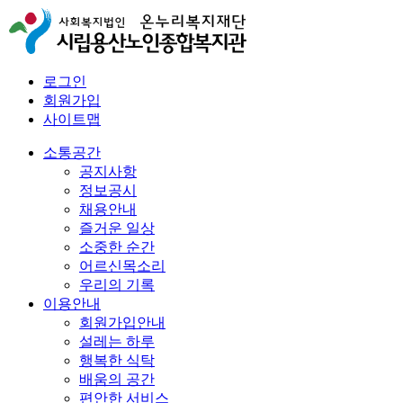
로그인
회원가입
사이트맵
소통공간
공지사항
정보공시
채용안내
즐거운 일상
소중한 순간
어르신목소리
우리의 기록
이용안내
회원가입안내
설레는 하루
행복한 식탁
배움의 공간
편안한 서비스