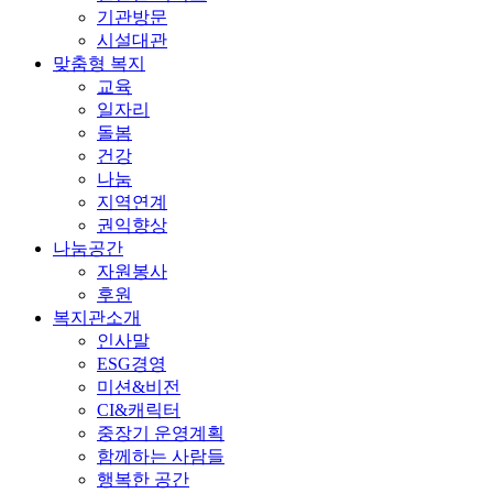
기관방문
시설대관
맞춤형 복지
교육
일자리
돌봄
건강
나눔
지역연계
권익향상
나눔공간
자원봉사
후원
복지관소개
인사말
ESG경영
미션&비전
CI&캐릭터
중장기 운영계획
함께하는 사람들
행복한 공간