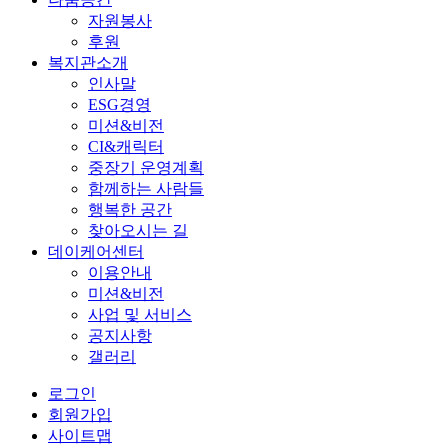
자원봉사
후원
복지관소개
인사말
ESG경영
미션&비전
CI&캐릭터
중장기 운영계획
함께하는 사람들
행복한 공간
찾아오시는 길
데이케어센터
이용안내
미션&비전
사업 및 서비스
공지사항
갤러리
로그인
회원가입
사이트맵