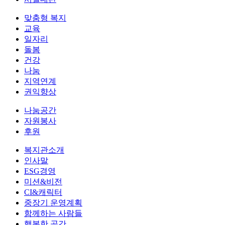
맞춤형 복지
교육
일자리
돌봄
건강
나눔
지역연계
권익향상
나눔공간
자원봉사
후원
복지관소개
인사말
ESG경영
미션&비전
CI&캐릭터
중장기 운영계획
함께하는 사람들
행복한 공간