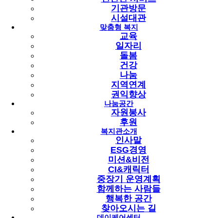
[고취] 고령자 구직 역량 강화를 위한 취업
기관방문
지원 프로그램 '구해줘 잡(JOB)스' 1기
시설대관
맞춤형 복지
4회기 진행
교육
일자리
페이지 정보
돌봄
건강
작성자
최고관리자
작성일
2025-06-30 13:48
조회
1,351회
나눔
최고관리자
지역연계
관련링크
권익향상
나눔공간
자원봉사
이전글
후원
다음글
복지관소개
목록
인사말
본문
ESG경영
미션&비전
6월 30일(월) 고령자취업알선지원사업에서는
CI&캐릭터
고령자 구직 역량 강화를 위한 취업 지원 프로그램 '구해줘 잡
중장기 운영계획
(JOB)스'가 진행되었습니다.
함께하는 사람들
행복한 공간
찾아오시는 길
'구해줘 잡(JOB)스'는 고령자의 소득보장과 재취업을 지원하기
데이케어센터