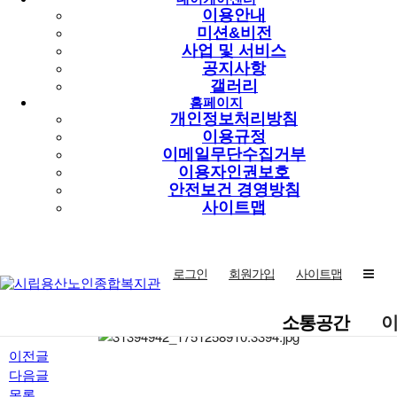
위한 프로그램입니다!
이용안내
미션&비전
4회기 이력서의 모든 것을 통해 처음 써보거나 오랜만에 써보는
사업 및 서비스
이력서 작성법에 대해 알아보는 시간을 가지었습니다.
공지사항
지난 교육때 고령자에게 적합한 사이트들에 대해 배웠는데
갤러리
이력서를 쓰고 서명하는 법을 몰랐지만
홈페이지
개인정보처리방침
오늘 온라인으로 결재, 서명을 할 수 있는 방법도 배우며 조금 더
이용규정
스마트한 구직 지원을 위한 시간이 되었습니다.
이메일무단수집거부
이용자인권보호
앞으로도 고령자 구직 역량 강화를 위한 취업 지원 프로그램
안전보건 경영방침
'구해줘 잡(JOB)스'
사이트맵
참여 어르신들에게 많은 관심과 응원
부탁드리겠습니다♥
로그인
회원가입
사이트맵
소통공간
이전글
다음글
목록