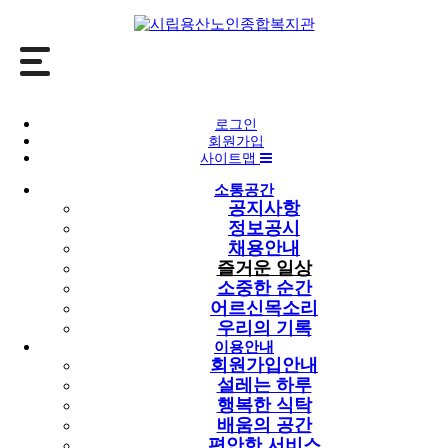
소통공간
로그인
회원가입
즐거운 일상
사이트맵
소통공간
공지사항
공지사항
정보공시
정보공시
채용안내
채용안내
즐거운 일상
즐거운 일상
소중한 순간
소중한 순간
어르신목소리
어르신목소리
우리의 기록
우리의 기록
이용안내
회원가입안내
즐거운 일상
설레는 하루
행복한 식탁
즐거운 일상
배움의 공간
편안한 서비스