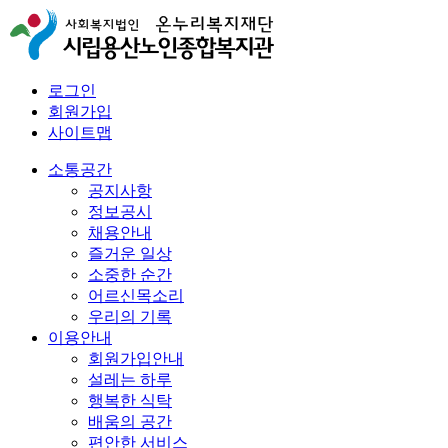
로그인
회원가입
사이트맵
소통공간
공지사항
정보공시
채용안내
즐거운 일상
소중한 순간
어르신목소리
우리의 기록
이용안내
회원가입안내
설레는 하루
행복한 식탁
배움의 공간
편안한 서비스