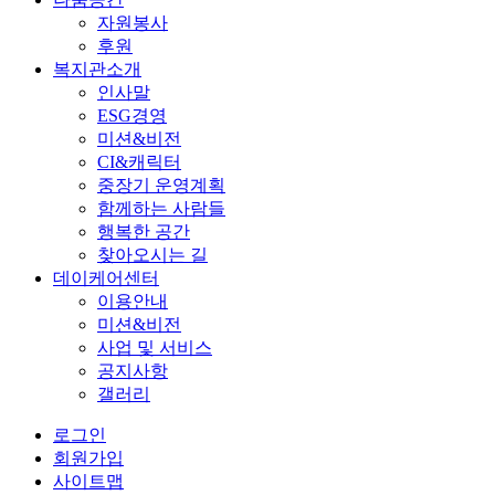
자원봉사
후원
복지관소개
인사말
ESG경영
미션&비전
CI&캐릭터
중장기 운영계획
함께하는 사람들
행복한 공간
찾아오시는 길
데이케어센터
이용안내
미션&비전
사업 및 서비스
공지사항
갤러리
로그인
회원가입
사이트맵