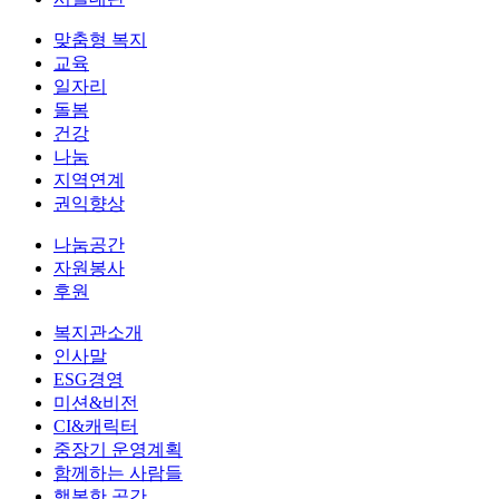
맞춤형 복지
교육
일자리
돌봄
건강
나눔
지역연계
권익향상
나눔공간
자원봉사
후원
복지관소개
인사말
ESG경영
미션&비전
CI&캐릭터
중장기 운영계획
함께하는 사람들
행복한 공간