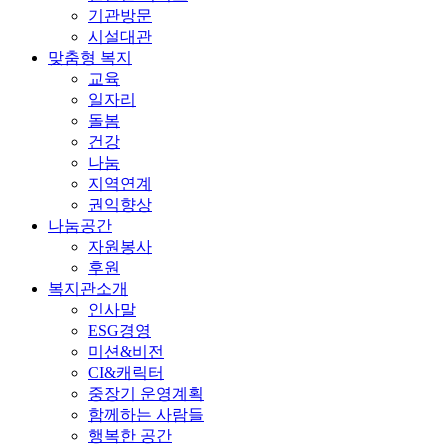
기관방문
시설대관
맞춤형 복지
교육
일자리
돌봄
건강
나눔
지역연계
권익향상
나눔공간
자원봉사
후원
복지관소개
인사말
ESG경영
미션&비전
CI&캐릭터
중장기 운영계획
함께하는 사람들
행복한 공간