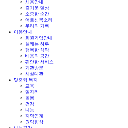
채용안내
즐거운 일상
소중한 순간
어르신목소리
우리의 기록
이용안내
회원가입안내
설레는 하루
행복한 식탁
배움의 공간
편안한 서비스
기관방문
시설대관
맞춤형 복지
교육
일자리
돌봄
건강
나눔
지역연계
권익향상
나눔공간