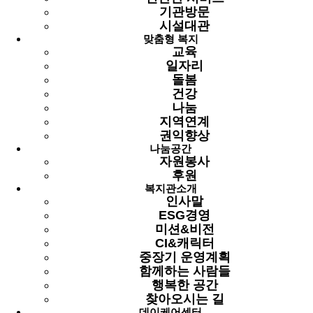
기관방문
페이지 정보
시설대관
맞춤형 복지
작성자
최고관리자
2025-03-27 09:14
조회
977회
교육
최고관리자
일자리
관련링크
돌봄
건강
나눔
이전글
지역연계
다음글
권익향상
나눔공간
목록
자원봉사
후원
본문
복지관소개
인사말
ESG경영
미션&비전
CI&캐릭터
중장기 운영계획
함께하는 사람들
행복한 공간
찾아오시는 길
데이케어센터