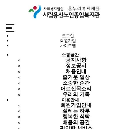
소통공간
로그인
회원가입
소중한 순간
사이트맵
소통공간
공지사항
공지사항
정보공시
정보공시
채용안내
채용안내
즐거운 일상
즐거운 일상
소중한 순간
소중한 순간
어르신목소리
어르신목소리
우리의 기록
우리의 기록
이용안내
회원가입안내
소중한 순간
설레는 하루
행복한 식탁
배움의 공간
개관 23주년 기념 행사 '스물, 세 번째 봄'
편안한 서비스