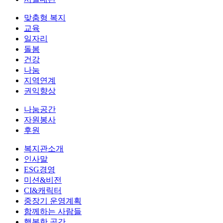
맞춤형 복지
교육
일자리
돌봄
건강
나눔
지역연계
권익향상
나눔공간
자원봉사
후원
복지관소개
인사말
ESG경영
미션&비전
CI&캐릭터
중장기 운영계획
함께하는 사람들
행복한 공간