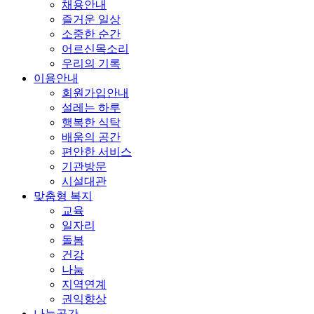
채용안내
즐거운 일상
소중한 순간
어르신목소리
우리의 기록
이용안내
회원가입안내
설레는 하루
행복한 식탁
배움의 공간
편안한 서비스
기관방문
시설대관
맞춤형 복지
교육
일자리
돌봄
건강
나눔
지역연계
권익향상
나눔공간