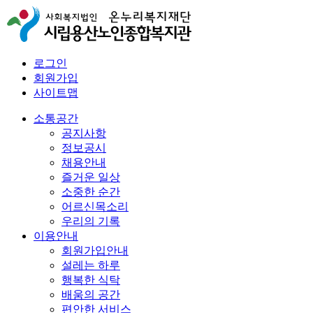
로그인
회원가입
사이트맵
소통공간
공지사항
정보공시
채용안내
즐거운 일상
소중한 순간
어르신목소리
우리의 기록
이용안내
회원가입안내
설레는 하루
행복한 식탁
배움의 공간
편안한 서비스