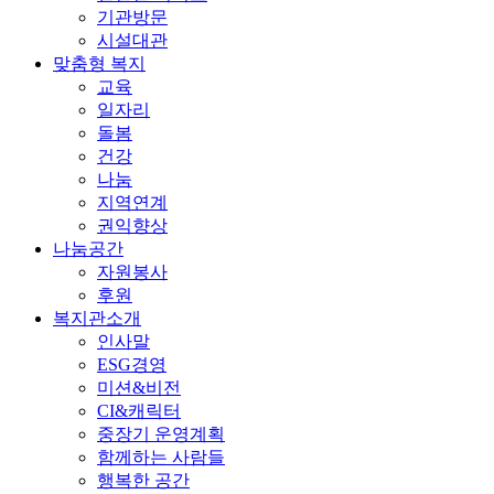
기관방문
시설대관
맞춤형 복지
교육
일자리
돌봄
건강
나눔
지역연계
권익향상
나눔공간
자원봉사
후원
복지관소개
인사말
ESG경영
미션&비전
CI&캐릭터
중장기 운영계획
함께하는 사람들
행복한 공간