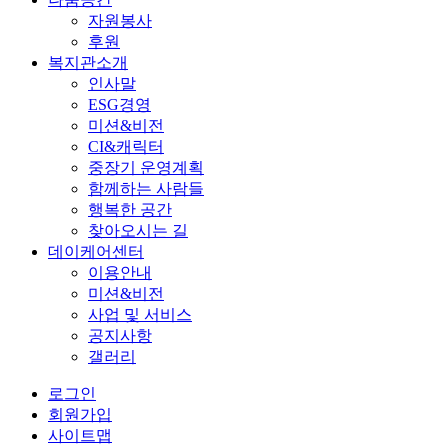
자원봉사
후원
복지관소개
인사말
ESG경영
미션&비전
CI&캐릭터
중장기 운영계획
함께하는 사람들
행복한 공간
찾아오시는 길
데이케어센터
이용안내
미션&비전
사업 및 서비스
공지사항
갤러리
로그인
회원가입
사이트맵