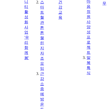
마
니
스
건
무
음
티
마
강
정
활
트
교
원
성
혈
육
사
화
관
양
사
튼
성
업
튼
프
'우
챌
로
리
린
젝
함
지
트
께
자
말
봄'
조
복
모
특
임
식
근
감
소
증
예
방
운