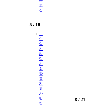
동
교
실
8 /
18
노
인
일
자
리
및
사
회
활
동
지
원
사
업
8 /
21
참