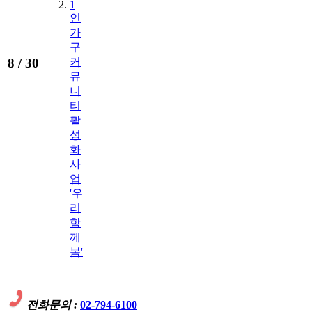
1
인
가
구
8 /
30
커
뮤
니
티
활
성
화
사
업
'우
리
함
께
봄'
전화문의 :
02-794-6100