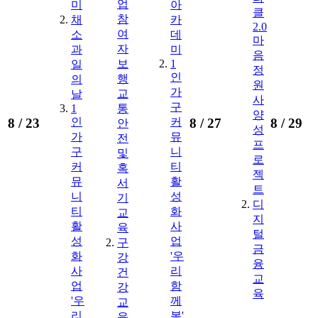
업
미
아
클
참
채
카
2.0
여
소
데
마
자
과
미
음
보
1
일
정
인
행
의
원
가
교
날
사
구
1
통
양
8 /
23
8 /
27
8 /
29
인
커
안
성
가
뮤
전
프
구
니
및
로
커
티
혹
젝
뮤
활
서
트
니
성
기
디
티
화
교
지
활
사
육
털
성
업
구
금
화
'우
강
융
사
리
건
교
업
함
강
육
'우
께
교
리
봄'
육