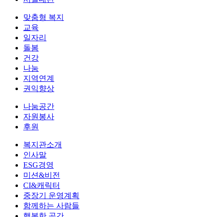
맞춤형 복지
교육
일자리
돌봄
건강
나눔
지역연계
권익향상
나눔공간
자원봉사
후원
복지관소개
인사말
ESG경영
미션&비전
CI&캐릭터
중장기 운영계획
함께하는 사람들
행복한 공간