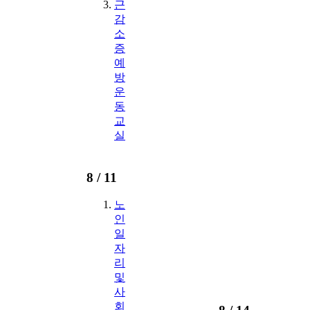
근
감
소
증
예
방
운
동
교
실
8 /
11
노
인
일
자
리
및
사
회