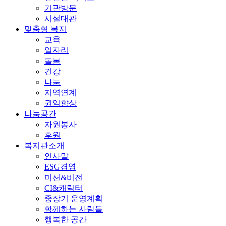
기관방문
시설대관
맞춤형 복지
교육
일자리
돌봄
건강
나눔
지역연계
권익향상
나눔공간
자원봉사
후원
복지관소개
인사말
ESG경영
미션&비전
CI&캐릭터
중장기 운영계획
함께하는 사람들
행복한 공간