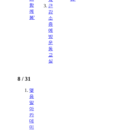
함
근
께
감
봄'
소
증
예
방
운
동
교
실
8 /
31
맺
음
말
아
카
데
미