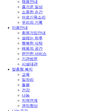
채용안내
즐거운 일상
소중한 순간
어르신목소리
우리의 기록
이용안내
회원가입안내
설레는 하루
행복한 식탁
배움의 공간
편안한 서비스
기관방문
시설대관
맞춤형 복지
교육
일자리
돌봄
건강
나눔
지역연계
권익향상
나눔공간