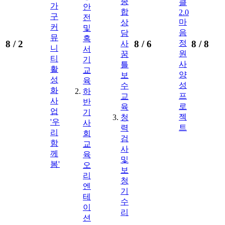
종
클
가
안
합
2.0
구
전
마
상
커
및
음
담
뮤
혹
8 /
2
8 /
6
8 /
8
정
사
니
서
원
꿈
티
기
사
틀
활
교
양
보
성
육
성
수
화
하
프
교
사
반
로
육
업
기
젝
청
'우
사
트
력
리
회
검
함
교
사
께
육
및
봄'
오
보
리
청
엔
기
테
수
이
리
션