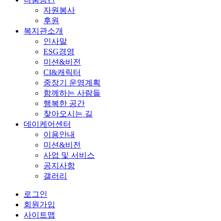
자원봉사
후원
복지관소개
인사말
ESG경영
미션&비전
CI&캐릭터
중장기 운영계획
함께하는 사람들
행복한 공간
찾아오시는 길
데이케어센터
이용안내
미션&비전
사업 및 서비스
공지사항
갤러리
로그인
회원가입
사이트맵