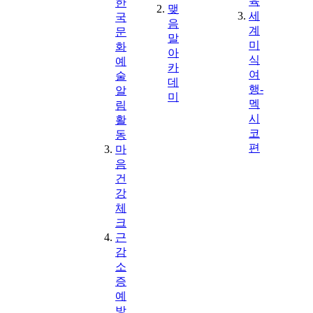
육
한
맺
세
국
음
계
문
말
미
화
아
식
예
카
여
술
데
행-
알
미
멕
림
시
활
코
동
편
마
음
건
강
체
크
근
감
소
증
예
방