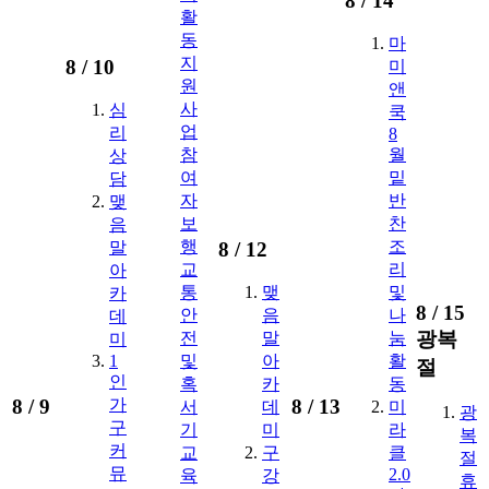
8 /
14
활
동
마
지
8 /
10
미
원
앤
사
심
쿡
업
리
8
참
월
상
여
밑
담
자
반
맺
보
찬
음
행
조
8 /
12
말
교
리
아
통
맺
및
카
8 /
15
안
음
나
데
광복
전
말
눔
미
1
및
아
활
절
인
혹
카
동
8 /
9
8 /
13
가
서
데
미
광
구
기
미
라
복
커
교
구
클
절
뮤
2.0
육
강
휴