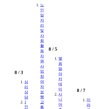
노
인
일
자
리
및
사
회
활
8 /
5
동
지
맺
원
음
사
말
업
8 /
3
아
참
카
여
심
데
자
리
미
8 /
7
보
상
시
행
담
니
미
1
교
어
라
인
통