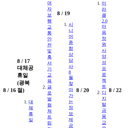
여
미
자
라
8 /
19
보
클
행
2.0
시
마
교
니
음
통
어
정
안
종
원
전
합
사
및
상
양
혹
8 /
17
담
성
서
사
대체공
프
기
8
로
휴일
교
월
젝
육
(광복
찾
트
글
8 /
16
절)
8 /
20
8 /
22
아
디
로
가
지
벌
는
대
털
컬
정
체
금
쳐
보
휴
융
트
제
일
교
립
공