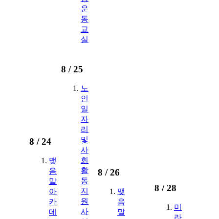
운
동
교
실
8 /
25
노
인
일
자
리
및
8 /
24
사
회
맺
활
음
8 /
26
동
말
8 /
28
지
아
맺
원
카
음
미
사
데
말
라