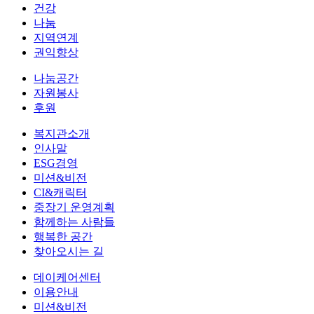
건강
나눔
지역연계
권익향상
나눔공간
자원봉사
후원
복지관소개
인사말
ESG경영
미션&비전
CI&캐릭터
중장기 운영계획
함께하는 사람들
행복한 공간
찾아오시는 길
데이케어센터
이용안내
미션&비전