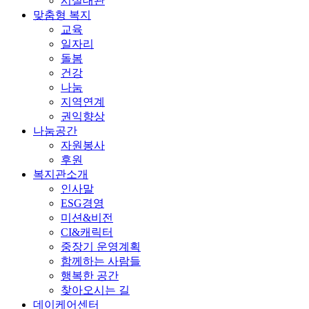
시설대관
맞춤형 복지
교육
일자리
돌봄
건강
나눔
지역연계
권익향상
나눔공간
자원봉사
후원
복지관소개
인사말
ESG경영
미션&비전
CI&캐릭터
중장기 운영계획
함께하는 사람들
행복한 공간
찾아오시는 길
데이케어센터