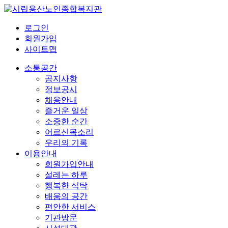
로그인
회원가입
사이트맵
소통공간
공지사항
정보공시
채용안내
즐거운 일상
소중한 순간
어르신목소리
우리의 기록
이용안내
회원가입안내
설레는 하루
행복한 식탁
배움의 공간
편안한 서비스
기관방문