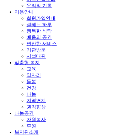
우리의 기록
이용안내
회원가입안내
설레는 하루
행복한 식탁
배움의 공간
편안한 서비스
기관방문
시설대관
맞춤형 복지
교육
일자리
돌봄
건강
나눔
지역연계
권익향상
나눔공간
자원봉사
후원
복지관소개