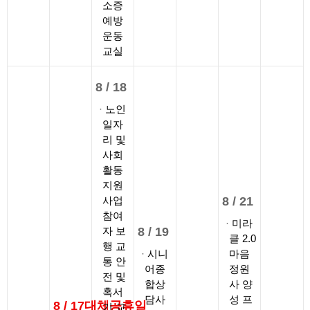
소증
예방
운동
교실
8 /
18
노인
일자
리 및
사회
활동
지원
사업
8 /
21
참여
미라
자 보
8 /
19
클 2.0
행 교
시니
마음
통 안
어종
정원
전 및
합상
사 양
혹서
담사
성 프
8 /
17
대체공휴일
기 교