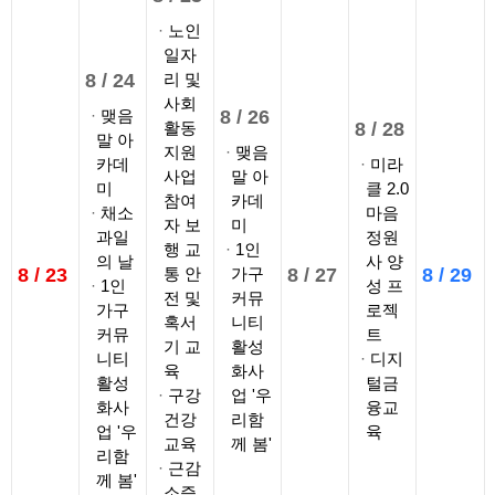
노인
일자
8 /
24
리 및
사회
맺음
8 /
26
활동
8 /
28
말 아
지원
맺음
카데
미라
사업
말 아
미
클 2.0
참여
카데
채소
마음
자 보
미
과일
정원
행 교
1인
의 날
사 양
8 /
23
통 안
가구
8 /
27
8 /
29
1인
성 프
전 및
커뮤
가구
로젝
혹서
니티
커뮤
트
기 교
활성
니티
디지
육
화사
활성
털금
구강
업 '우
화사
융교
건강
리함
업 '우
육
교육
께 봄'
리함
근감
께 봄'
소증