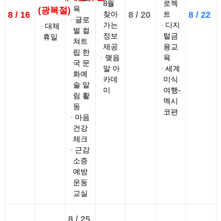
8월
로젝
육
(광복절)
8 /
16
찾아
8 /
20
트
8 /
22
글로
가는
디지
대체
벌 컬
정보
털금
휴일
쳐트
제공
융교
립 한
맺음
육
국 문
말 아
세계
화예
카데
미식
술 알
미
여행-
림 활
멕시
동
코편
마음
건강
체크
근감
소증
예방
운동
교실
8 /
25