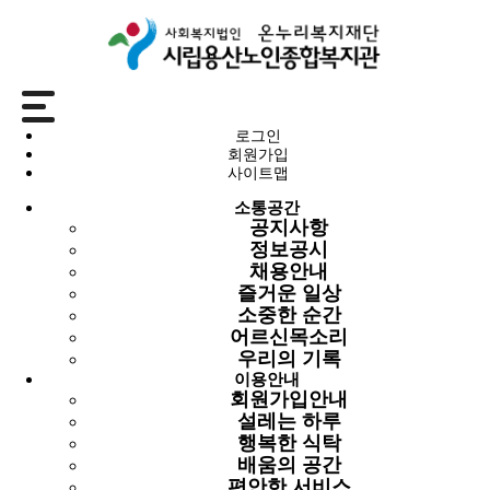
이용안내
로그인
회원가입
설레는 하루
사이트맵
소통공간
회원가입안내
공지사항
설레는 하루
정보공시
행복한 식탁
채용안내
배움의 공간
즐거운 일상
편안한 서비스
소중한 순간
기관방문
어르신목소리
시설대관
우리의 기록
이용안내
회원가입안내
설레는 하루
설레는 하루
행복한 식탁
배움의 공간
2025년 08월 06일
편안한 서비스