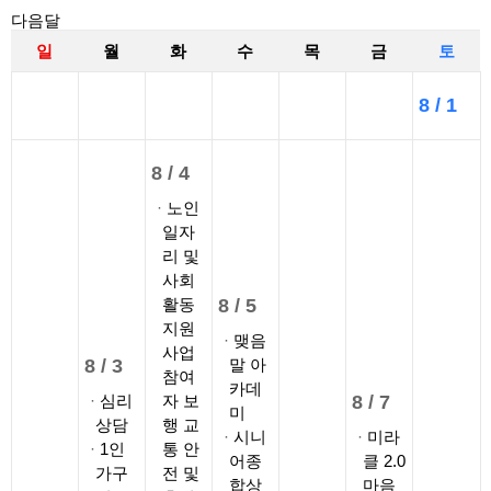
다음달
일
월
화
수
목
금
토
8 /
1
8 /
4
노인
일자
리 및
사회
활동
8 /
5
지원
맺음
사업
8 /
3
말 아
참여
카데
심리
자 보
8 /
7
미
상담
행 교
시니
미라
1인
통 안
어종
클 2.0
가구
전 및
합상
마음