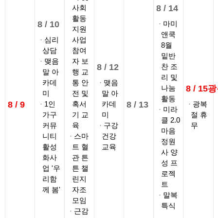
사회
8 /
14
활동
8 /
10
마미
지원
앤쿡
심리
사업
8월
상담
참여
밑반
맺음
자 보
8 /
12
찬 조
말 아
행 교
리 및
카데
통 안
맺음
나눔
8 /
15
광
미
전 및
말 아
활동
8 /
9
1인
혹서
카데
8 /
13
광복
미라
가구
기 교
미
절 휴
클 2.0
커뮤
육
구강
무
마음
니티
스마
건강
정원
활성
트 혈
교육
사 양
화사
관 튼
성 프
업 '우
튼 챌
로젝
리함
린지
트
께 봄'
자조
말복
모임
특식
근감