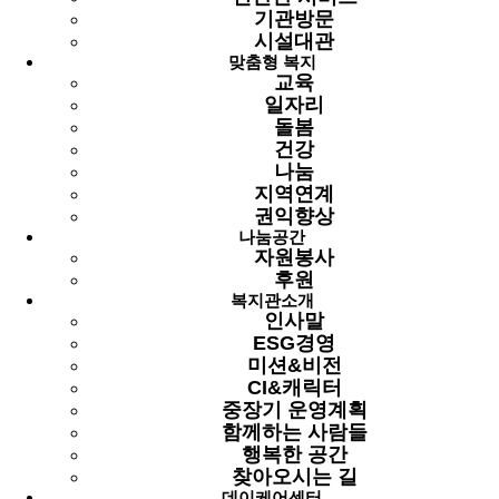
08.06
기관방문
시설대관
맞춤형 복지
노인사회활동지원사업 역량활용사업 참여자 안전 및
교육
소양 교육
일자리
돌봄
일정 : 2025년 08월 06일 09:00 부터 0.5 까지
건강
1. 장소 : 으뜸마당
나눔
2. 내용 : 안전 및 소양교육(안전예방 기본교육, 부정수급 및
지역연계
조치사항)
3. 대상 : 역량활용사업 참여자(안심, 실버, 맺음메이트) 110명
권익향상
4. 담당 : 김민수 사회복지사(070-4340-2521)
나눔공간
자원봉사
당근방
후원
일정 : 2025년 08월 06일 10:00 부터 0.45833333333333 까지
복지관소개
인사말
1. 장소 : 복지관 내외부 장소
2. 내용 : 1인 가구 어르신의 돌봄관계 형성 프로그램
ESG경영
3. 대상 : 참여 희망자 12명
미션&비전
4. 신청 : (모집 완료)
CI&캐릭터
5. 담당 : 송현진 사회복지사(070-4340-2511)
중장기 운영계획
지구의날
함께하는 사람들
행복한 공간
일정 : 2025년 08월 06일 11;00 부터 0.52083333333333 까지
찾아오시는 길
1. 장소 : 경로식당
데이케어센터