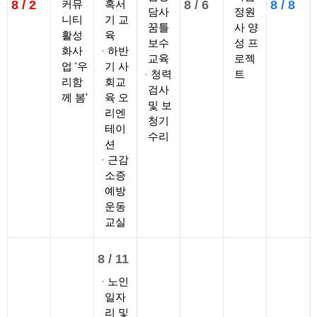
8 /
2
커뮤
혹서
8 /
6
8 /
8
담사
정원
니티
기 교
꿈틀
사 양
활성
육
보수
성 프
화사
하반
교육
로젝
업 '우
기 사
청력
트
리함
회교
검사
께 봄'
육 오
및 보
리엔
청기
테이
수리
션
근감
소증
예방
운동
교실
8 /
11
노인
일자
리 및