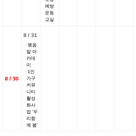
예방
운동
교실
8 /
31
맺음
말 아
카데
미
1인
8 /
30
가구
커뮤
니티
활성
화사
업 '우
리함
께 봄'