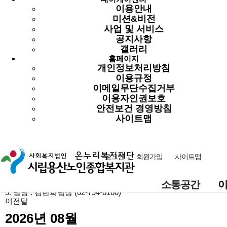
2. 내용 : 클로렐라밥,콩국수,오징어초무침,계란찜,바나나,
이용안내
포기김치
미션&비전
3. 대상 : 경로식당 이용자
사업 및 서비스
4. 담당 : 정수정 팀장 (02-794-6100)
공지사항
자기돌봄 역량 강화를 위한 프로그램 'DO IT! 나도
갤러리
돌봄박사'
홈페이지
개인정보처리방침
일정 : 2025년 08월 06일 13:00 부터 0.625 까지
이용규정
1. 장소 : 3층 배움마당
이메일무단수집거부
2. 내용 : 자기돌봄 주제 선정, 개인별/조별 실천 계획 세우기, 실천
이용자인권보호
과정 공유 등
안전보건 경영방침
3. 대상 : 사례, 노맞돌 이용 어르신 10명
4. 담당 : 민예원 사회복지사(070-4340-2515)
사이트맵
청력검사 및 보청기 수리
일정 : 2025년 08월 06일 13:30 부터 0.64583333333333 까지
로그인
회원가입
사이트맵
1. 장소 : 1층 마음나눔방
2. 내용 : 청력검사 및 보청기 수리 진행
3. 대상 : 검사 희망 어르신 10명 이내
소통공간
4. 신청 : 방문 접수(8/5까지)
5. 담당 : 김란희팀장 (02-794-6100)
이전달
2026년 08월