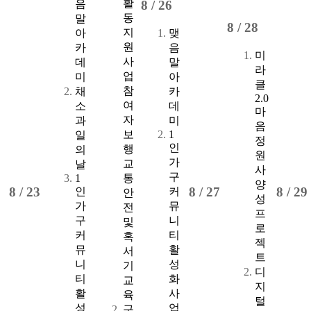
활
음
8 /
26
동
말
8 /
28
지
아
맺
원
카
음
미
사
데
말
라
업
미
아
클
참
채
카
2.0
여
소
데
마
자
과
미
음
보
1
일
정
인
행
의
원
가
교
날
사
구
1
통
양
8 /
23
8 /
27
8 /
29
인
커
안
성
가
뮤
전
프
구
니
및
로
커
티
혹
젝
뮤
활
서
트
니
성
기
디
티
화
교
지
활
사
육
털
성
업
구