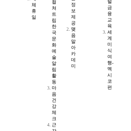
털
컬
정
체
금
쳐
보
휴
융
트
제
일
교
립
공
육
한
맺
세
국
음
계
문
말
미
화
아
식
예
카
여
술
데
행-
알
미
멕
림
시
활
코
동
편
마
음
건
강
체
크
근
감