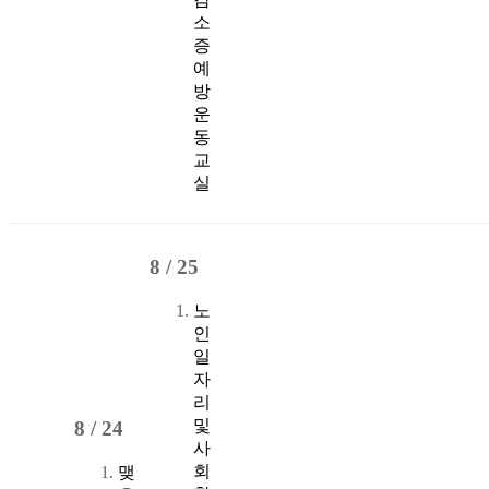
소
증
예
방
운
동
교
실
8 /
25
노
인
일
자
리
및
8 /
24
사
회
맺