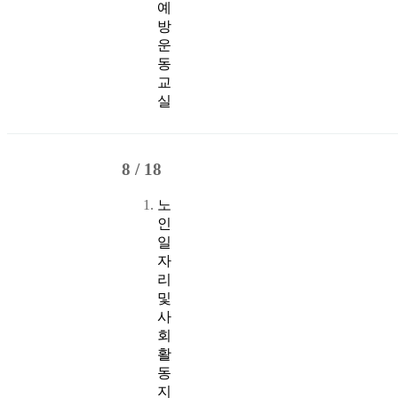
예
방
운
동
교
실
8 /
18
노
인
일
자
리
및
사
회
활
동
지