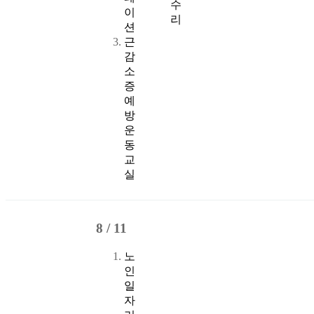
수
이
리
션
근
감
소
증
예
방
운
동
교
실
8 /
11
노
인
일
자