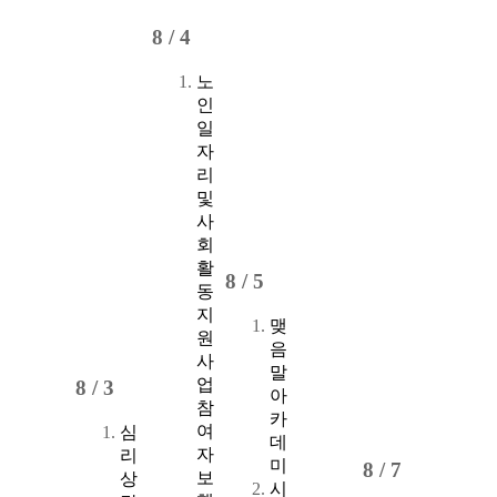
8 /
4
노
인
일
자
리
및
사
회
활
8 /
5
동
지
맺
원
음
사
말
업
8 /
3
아
참
카
여
심
데
자
리
미
8 /
7
보
상
시