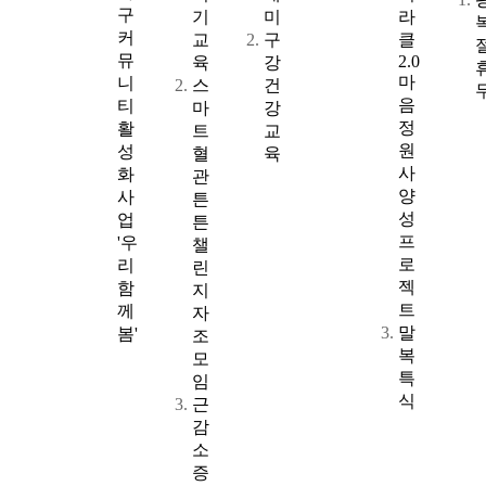
구
기
미
라
커
교
구
클
뮤
2.0
육
강
마
니
스
건
음
티
마
강
정
활
트
교
원
성
혈
육
사
화
관
양
사
튼
성
업
튼
프
'우
챌
로
리
린
젝
함
지
트
께
자
말
봄'
조
복
모
특
임
식
근
감
소
증