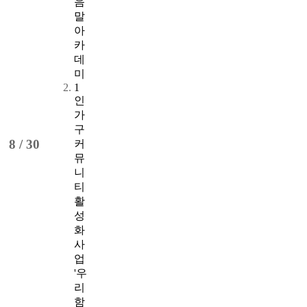
음
말
아
카
데
미
1
인
가
구
8 /
30
커
뮤
니
티
활
성
화
사
업
'우
리
함