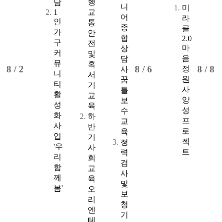
행
담
니
미
1
교
어
라
인
통
종
클
가
안
합
2.0
구
전
마
상
커
및
음
담
뮤
혹
8 /
2
8 /
6
8 /
8
정
사
니
서
원
꿈
티
기
사
틀
활
교
양
보
성
육
성
수
화
하
프
교
사
반
로
육
업
기
젝
청
'우
사
트
력
리
회
검
함
교
사
께
육
및
봄'
오
보
리
청
엔
기
테