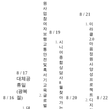
원
사
업
8 /
21
참
여
미
자
라
8 /
19
보
클
행
2.0
시
마
교
니
음
통
어
정
안
종
원
전
합
사
및
상
양
혹
8 /
17
담
성
서
사
대체공
프
기
8
로
휴일
교
월
젝
육
(광복
찾
트
글
8 /
16
절)
8 /
20
8 /
22
아
디
로
가
지
벌
는
대