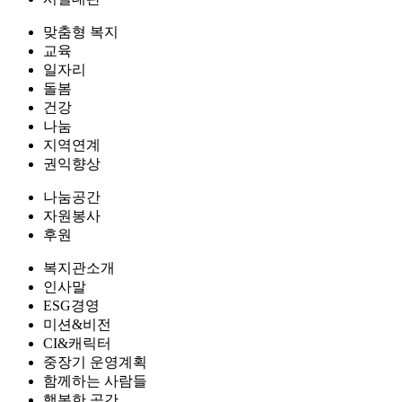
맞춤형 복지
교육
일자리
돌봄
건강
나눔
지역연계
권익향상
나눔공간
자원봉사
후원
복지관소개
인사말
ESG경영
미션&비전
CI&캐릭터
중장기 운영계획
함께하는 사람들
행복한 공간