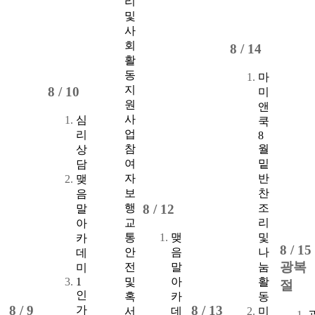
리
및
사
회
8 /
14
활
동
마
지
8 /
10
미
원
앤
사
심
쿡
업
리
8
참
월
상
여
밑
담
자
반
맺
보
찬
음
행
조
8 /
12
말
교
리
아
통
맺
및
카
8 /
15
안
음
나
데
광복
전
말
눔
미
1
및
아
활
절
인
혹
카
동
8 /
9
8 /
13
가
서
데
미