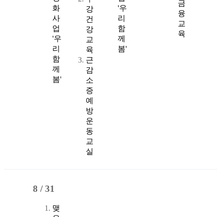
금
화
'우
강
융
사
리
건
교
업
함
강
육
'우
께
교
리
봄'
육
함
근
께
감
봄'
소
증
예
방
운
동
교
실
8 /
31
맺