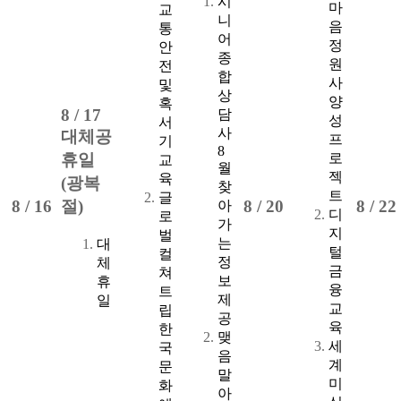
시
마
교
니
음
통
어
정
안
종
원
전
합
사
및
상
양
혹
8 /
17
담
성
서
사
대체공
프
기
8
로
휴일
교
월
젝
육
(광복
찾
트
글
8 /
16
절)
8 /
20
8 /
22
아
디
로
가
지
벌
는
대
털
컬
정
체
금
쳐
보
휴
융
트
제
일
교
립
공
육
한
맺
세
국
음
계
문
말
미
화
아