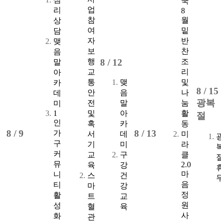
쿡
업
리
8
참
월
상
여
밑
담
자
반
맺
보
찬
음
행
조
8 /
12
말
교
리
아
통
맺
및
카
8 /
15
안
음
나
데
광복
전
말
눔
미
1
및
아
활
절
인
혹
카
동
8 /
9
8 /
13
가
서
데
미
구
기
미
라
커
교
구
클
뮤
2.0
육
강
마
니
스
건
음
티
마
강
정
활
트
교
원
성
혈
육
사
화
관