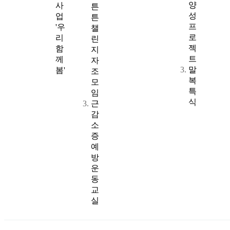
양
사
튼
성
업
튼
프
'우
챌
로
리
린
젝
함
지
트
께
자
말
봄'
조
복
모
특
임
식
근
감
소
증
예
방
운
동
교
실