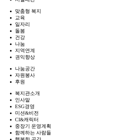
맞춤형 복지
교육
일자리
돌봄
건강
나눔
지역연계
권익향상
나눔공간
자원봉사
후원
복지관소개
인사말
ESG경영
미션&비전
CI&캐릭터
중장기 운영계획
함께하는 사람들
행복한 공간