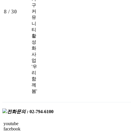
구
8 /
30
커
뮤
니
티
활
성
화
사
업
'우
리
함
께
봄'
전화문의 :
02-794-6100
youtube
facebook