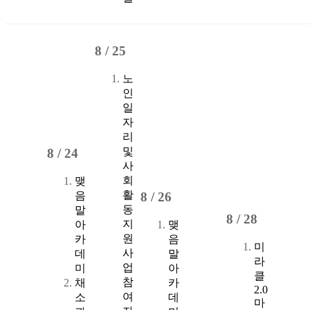
8 /
25
노
인
일
자
리
및
8 /
24
사
회
맺
활
음
8 /
26
동
말
8 /
28
지
아
맺
원
카
음
미
사
데
말
라
업
미
아
클
참
채
카
2.0
여
소
데
마