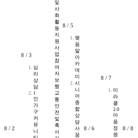
및
사
회
활
8 /
5
동
지
맺
원
음
사
말
업
8 /
3
아
참
카
여
심
데
자
리
미
8 /
7
보
상
시
행
담
니
미
1
교
어
라
인
통
종
클
가
안
합
2.0
구
전
마
상
커
및
음
담
뮤
혹
8 /
2
8 /
6
8 /
8
정
사
니
서
원
꿈
티