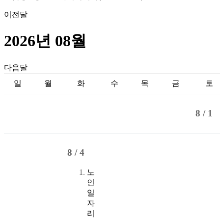
이전달
2026년 08월
다음달
일
월
화
수
목
금
토
8 /
1
8 /
4
노
인
일
자
리