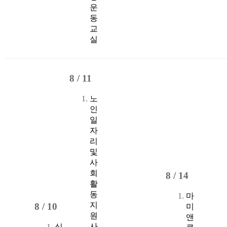
운
동
교
실
8 /
11
노
인
일
자
리
및
사
회
8 /
14
활
동
마
지
8 /
10
미
원
앤
사
심