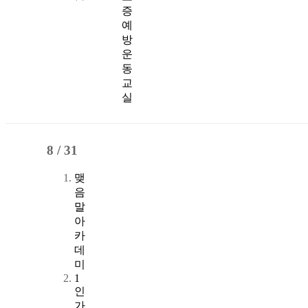
증
예
방
운
동
교
실
8 /
31
맺
음
말
아
카
데
미
1
인
가