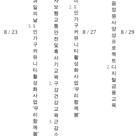
자
과
미
음
보
1
일
정
인
행
의
원
가
교
날
사
구
1
통
양
8 /
23
8 /
27
8 /
29
인
커
안
성
가
뮤
전
프
구
니
및
로
커
티
혹
젝
뮤
활
서
트
니
성
기
디
티
화
교
지
활
사
육
털
성
업
구
금
화
'우
강
융
사
리
건
교
업
함
강
육
'우
께
교
리
봄'
육
함
근
께
감
봄'
소