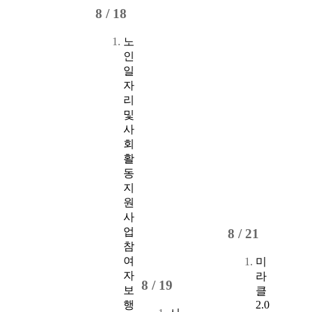
8 /
18
노
인
일
자
리
및
사
회
활
동
지
원
사
업
8 /
21
참
여
미
자
라
8 /
19
보
클
행
2.0