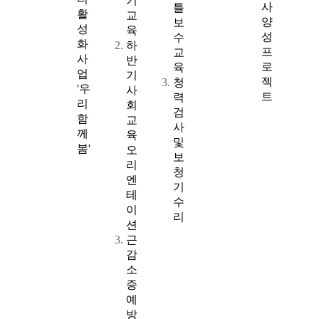
기
사
틀
활
교
양
보
성
육
성
수
화
하
프
교
사
반
로
육
업
기
젝
청
'우
사
트
력
리
회
검
함
교
사
께
육
및
봄'
오
보
리
청
엔
기
테
수
이
리
션
근
감
소
증
예
방