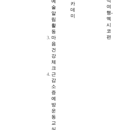
식
예
카
여
술
데
행-
알
미
멕
림
시
활
코
동
편
마
음
건
강
체
크
근
감
소
증
예
방
운
동
교
실