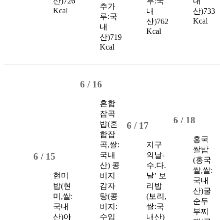
산)
726
루:국
내
추가
Kcal
내
산)
733
루:국
Kcal
산)
762
내
Kcal
산)
719
Kcal
6 /
16
혼합
잡곡
6 /
18
밥(혼
6 /
17
합잡
홍국
곡,쌀:
지구
쌀밥
국내
의날-
6 /
15
(홍국
산)
콩
수.다.
쌀,쌀:
현미
비지
날’
보
국내
밥(현
감자
리밥
산)
굴
미,쌀:
탕(콩
(보리,
순두
국내
비지:
쌀:국
부찌
산)
아
수입
내산)