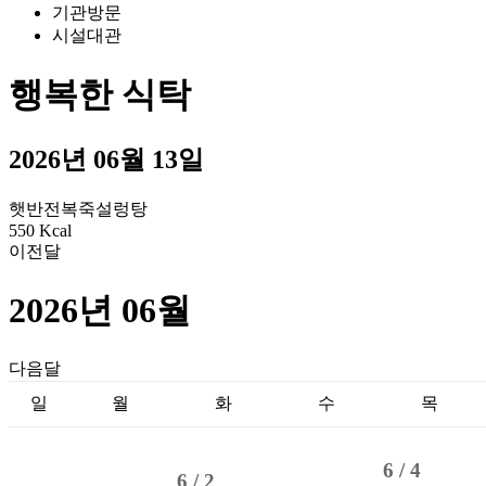
기관방문
시설대관
행복한 식탁
2026년 06월 13일
햇반
전복죽
설렁탕
550 Kcal
이전달
2026년 06월
다음달
일
월
화
수
목
6 /
4
6 /
2