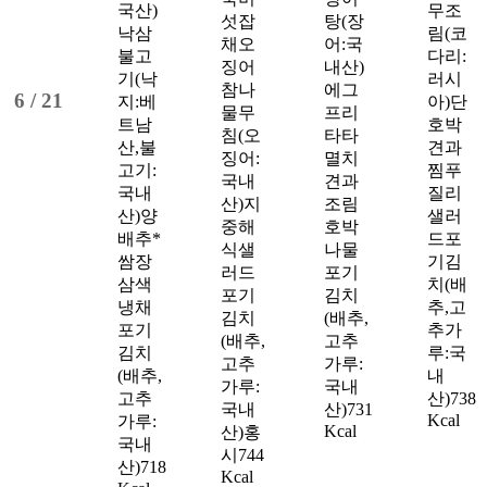
국산)
무조
섯잡
탕(장
낙삼
림(코
채
오
어:국
불고
다리:
징어
내산)
기(낙
러시
참나
에그
6 /
21
지:베
아)
단
물무
프리
트남
호박
침(오
타타
산,불
견과
징어:
멸치
고기:
찜
푸
국내
견과
국내
질리
산)
지
조림
산)
양
샐러
중해
호박
배추*
드
포
식샐
나물
쌈장
기김
러드
포기
삼색
치(배
포기
김치
냉채
추,고
김치
(배추,
포기
추가
(배추,
고추
김치
루:국
고추
가루:
(배추,
내
가루:
국내
고추
산)
738
국내
산)
731
Kcal
가루:
Kcal
산)
홍
국내
시
744
산)
718
Kcal