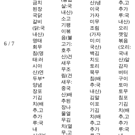
금치
산)
냉
추,고
살:국
된장
이국
추가
내산)
국
닭
가자
루:국
소고
갈비
미무
내산)
기팽
(닭:국
조림
오리
이볶
내산)
(가자
깻잎
음(불
명태
미:미
볶음
6 /
7
고기:
회무
국산)
(오리:
호주
침(명
백김
국내
산)
건
태:러
치도
산)
알
새우
시아
토리
감자
무조
산)
연
묵무
버터
림(건
두부*
침(배
구이
새우:
양념
추:국
토마
중국
장
포
내산)
토무
산)
배
기김
김말
침
포
추된
치(배
이
포
기김
장나
추,고
기김
치(배
물
열
추가
치(배
추,고
무김
루:국
추,고
추가
치(열
내
추가
루:국
무,고