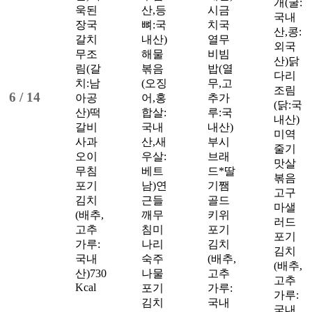
개(굴:
욱된
산,등
시금
국내
장국
뼈:국
치국
산,콩:
갈치
내산)
열무
외국
무조
해물
비빔
산)
닭
림(갈
볶음
밥(열
다리
치:남
(오징
무,고
조림
6 /
14
아공
어,홍
추가
(닭:국
산)
떡
합살:
루:국
내산)
갈비
국내
내산)
미역
사과
산,새
부시
줄기
오이
우살:
브래
맛살
무침
베트
드*딸
볶음
포기
남)
연
기쨈
고구
김치
근들
골드
마샐
(배추,
깨무
키위
러드
고추
침
미
포기
포기
가루:
나리
김치
김치
국내
숙주
(배추,
(배추,
산)
730
나물
고추
고추
Kcal
포기
가루:
가루:
김치
국내
국내