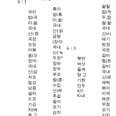
6 /
1
팥찰
흑미
귀리
밥(적
밥(흑
밥(귀
두,찹
미,쌀:
리,쌀:
쌀,쌀:
국내
국내
국내
산)
닭
산)
청
산)
시
곰탕
국장
래기
(장각:
오징
된장
국내
6 /
3
어볶
국
돈
산)
녹
음(오
갈비
두전*
햇반
징어:
찜(돈
양파
버섯
국내
갈비:
장
두
들깨
산)
감
국내
부조
탕
고
자조
산)
로
림(콩:
기찐
림
강
제떡
수입
만두
낭콩
볶이
산)
부
825
샐러
미역
Kcal
추겉
드
포
레몬
절이
기김
무침
포기
치(배
포기
김치
추,고
김치