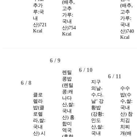
(배추,
추가
(배추,
고추
루:국
고추
가루:
내
가루:
국내
산)
721
국내
산)
754
Kcal
산)
740
Kcal
Kcal
6 /
9
6 /
10
렌틸
6 /
11
콩밥
지구
6 /
8
(렌틸
의날-
수수
콩:캐
클로
수.다.
밥(수
나다
렐라
날’
강
수,쌀:
산,쌀:
밥(클
황밥
국내
국내
로렐
(강황:
산)
참
산)
홍
라,쌀:
인도
치김
합미
국내
산,쌀:
치찌
역국
산)
시
국내
개(배
(홍합