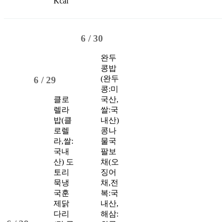
Kcal
6 /
30
완두
콩밥
(완두
6 /
29
콩:미
클로
국산,
렐라
쌀:국
밥(클
내산)
로렐
콩나
라,쌀:
물국
국내
팔보
산)
도
채(오
토리
징어
묵냉
채,전
국
훈
복:국
제닭
내산,
다리
해삼: