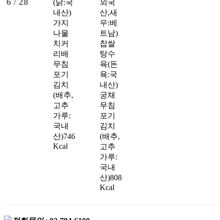
6 /
28
(닭:국
외국
내산)
산,새
가지
우:베
나물
트남)
치커
찹쌀
리배
탕수
무침
육(돈
포기
육:국
김치
내산)
(배추,
궁채
고추
무침
가루:
포기
국내
김치
산)
746
(배추,
Kcal
고추
가루:
국내
산)
808
Kcal