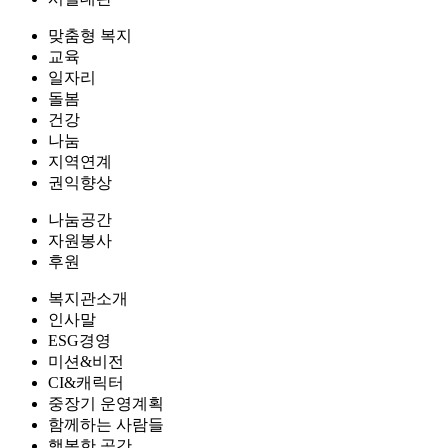
맞춤형 복지
교육
일자리
돌봄
건강
나눔
지역연계
권익향상
나눔공간
자원봉사
후원
복지관소개
인사말
ESG경영
미션&비전
CI&캐릭터
중장기 운영계획
함께하는 사람들
행복한 공간