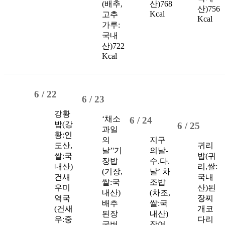
(배추,
산)
768
산)
756
Kcal
고추
Kcal
가루:
국내
산)
722
Kcal
6 /
22
6 /
23
강황
‘채소
6 /
24
밥(강
6 /
25
과일
황:인
의
지구
도산,
귀리
날’'
기
의날-
쌀:국
밥(귀
장밥
수.다.
내산)
리,쌀:
(기장,
날’
차
건새
국내
쌀:국
조밥
우미
산)
된
내산)
(차조,
역국
장찌
배추
쌀:국
(건새
개
코
된장
내산)
우:중
다리
국
버
장어