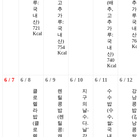
루:
고
(배
추
국
추
추,
가
내
가
고
루
산)
루:
추
국
721
국
가
내
Kcal
내
루:
산
76
산)
국
Kc
754
내
Kcal
산)
740
Kcal
6 /
7
6 /
8
6 /
9
6 /
10
6 /
11
6 /
12
클
렌
지
수
강
로
틸
구
수
낭
렐
콩
의
밥
콩
라
밥
날-
(수
밥
밥
(렌
수.
수,
(
(클
틸
다.
쌀:
낭
로
콩:
날’
국
콩
렐
캐
강
내
쌀