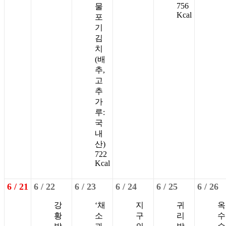
756
물
Kcal
포
기
김
치
(배
추,
고
추
가
루:
국
내
산)
722
Kcal
6 /
21
6 /
22
6 /
23
6 /
24
6 /
25
6 /
26
강
‘채
지
귀
옥
황
소
구
리
수