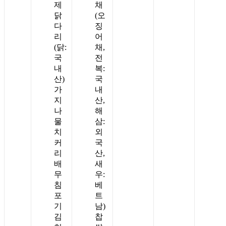
제
채
닭
(오
다
징
리
어
(닭:
채,
국
전
내
복:
산)
국
가
내
지
산,
나
해
물
삼:
치
외
커
국
리
산,
배
새
무
우:
침
베
포
트
기
남)
김
찹