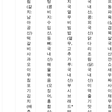
림
탕
치
국
프
(갈
(콩
국
내
동
치:
비
열
산,
파
남
지:
무
콩:
육
아
수
비
외
(
공
입
빔
국
겹
산)
산,
밥
산)
목
떡
등
(열
닭
살
갈
뼈:
무,
다
국
비
국
고
리
내
사
내
추
조
산
과
산)
가
림
깐
오
해
루:
(닭:
쇼
이
물
국
국
새
무
볶
내
내
우
침
음
산)
산)
짜
포
(오
부
미
사
기
징
시
역
이
김
어,
브
줄
채
치
홍
래
기
무
(배
합
드*
맛
침
추,
살:
딸
살
포