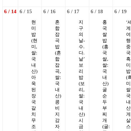
6 /
14
6 /
15
6 /
16
6 /
17
6 /
18
6 /
19
현
혼
지
홍
‘
미
합
구
국
계
밥
잡
의
쌀
여
(현
곡
날-
밥
행
미,
밥
수.
(홍
중
쌀:
(혼
다.
국
국
국
합
날’
쌀,
흑
내
잡
보
쌀:
미
산)
곡,
리
국
밥
아
쌀:
밥
내
(
욱
국
(보
산)
미
된
내
리,
굴
쌀
장
산)
쌀:
순
국
국
콩
국
두
내
갈
비
내
부
산
치
지
산)
찌
게
무
감
시
개
살
조
자
금
(굴:
스