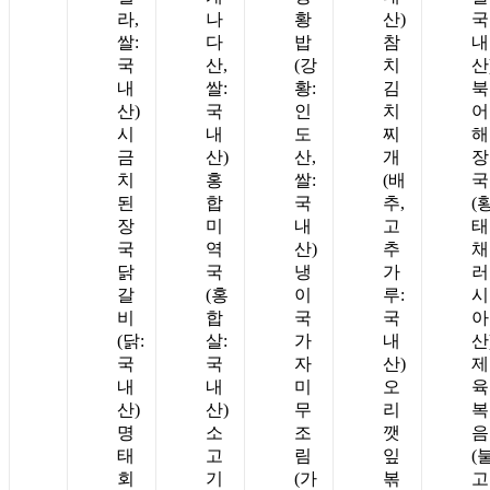
라,
나
황
산)
국
쌀:
다
밥
참
내
국
산,
(강
치
산
내
쌀:
황:
김
북
산)
국
인
치
어
시
내
도
찌
해
금
산)
산,
개
장
치
홍
쌀:
(배
국
된
합
국
추,
(
장
미
내
고
태
국
역
산)
추
채
닭
국
냉
가
러
갈
(홍
이
루:
시
비
합
국
국
아
(닭:
살:
가
내
산
국
국
자
산)
제
내
내
미
오
육
산)
산)
무
리
복
명
소
조
깻
음
태
고
림
잎
(
회
기
(가
볶
고