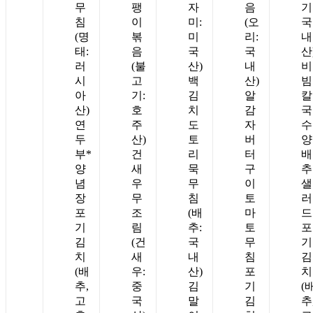
무
팽
자
음
기
침
이
미:
(오
국
(명
볶
미
리:
내
태:
음
국
국
산
러
(불
산)
내
비
시
고
백
산)
빔
아
기:
김
알
칼
산)
호
치
감
국
연
주
도
자
수
두
산)
토
버
양
부*
건
리
터
배
양
새
묵
구
추
념
우
무
이
샐
장
무
침
토
러
포
조
(배
마
드
기
림
추:
토
포
김
(건
국
무
기
치
새
내
침
김
(배
우:
산)
포
치
추,
중
김
기
(
고
국
말
김
추