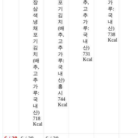
장
포
추,
가
삼
기
고
루:
색
김
추
국
냉
치
가
내
채
(배
루:
산)
738
포
추,
국
Kcal
기
고
내
김
추
산)
731
치
가
Kcal
(배
루:
추,
국
고
내
추
산)
가
홍
루:
시
744
국
Kcal
내
산)
718
Kcal