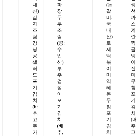
내
파
(돈
생
산)
장
갈
선
감
두
비:
까
자
부
국
스
조
조
내
계
림
림
산)
란
강
(콩:
로
찜
낭
수
제
골
콩
입
떡
뱅
샐
산)
볶
이
러
부
이
진
드
추
미
미
포
겉
역
무
기
절
레
침
김
이
몬
포
치
포
무
기
(배
기
침
김
추,
김
포
치
고
치
기
(
추
(배
김
추
가
추,
치
고