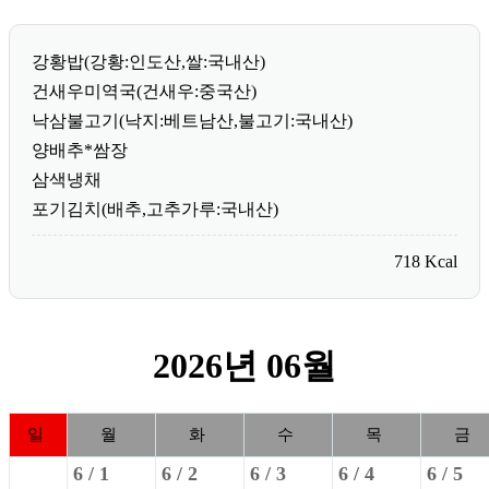
강황밥(강황:인도산,쌀:국내산)
건새우미역국(건새우:중국산)
낙삼불고기(낙지:베트남산,불고기:국내산)
양배추*쌈장
삼색냉채
포기김치(배추,고추가루:국내산)
718 Kcal
2026년 06월
일
월
화
수
목
금
6 /
1
6 /
2
6 /
3
6 /
4
6 /
5