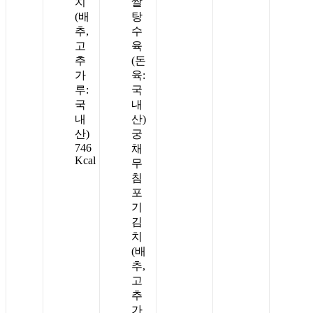
치
쌀
(배
탕
추,
수
고
육
추
(돈
가
육:
루:
국
국
내
내
산)
산)
궁
746
채
Kcal
무
침
포
기
김
치
(배
추,
고
추
가