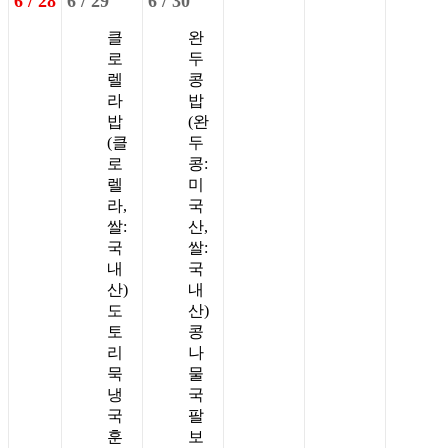
6 /
28
6 /
29
6 /
30
클
완
로
두
렐
콩
라
밥
밥
(완
(클
두
로
콩:
렐
미
라,
국
쌀:
산,
국
쌀:
내
국
산)
내
도
산)
토
콩
리
나
묵
물
냉
국
국
팔
훈
보