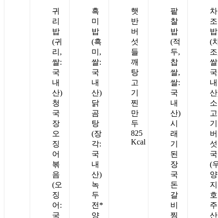
귀
흑
햇
팥
차
리
미
반
찰
조
밥
밥
버
밥
밥
(귀
(흑
섯
(적
(
리,
미,
들
두,
조
쌀:
쌀:
깨
찹
쌀
국
국
탕
쌀,
국
내
내
고
쌀:
내
산)
산)
기
국
산
청
닭
찐
내
소
국
곰
만
산)
고
장
탕
두
시
기
825
오
(장
래
버
Kcal
징
각:
기
섯
어
국
된
국
볶
내
장
(
음
산)
국
양
(오
녹
돈
지
징
두
갈
호
어:
전*
비
주
국
양
찜
산