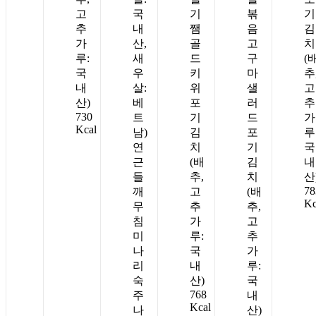
고
국
기
볶
기
추
내
쨈
음
김
가
산,
골
고
치
루:
새
드
구
(
국
우
키
마
추
내
살:
위
샐
고
산)
베
포
러
추
730
트
기
드
가
Kcal
남)
김
포
루
연
치
기
국
근
(배
김
내
들
추,
치
산
78
깨
고
(배
Kc
무
추
추,
침
가
고
미
루:
추
나
국
가
리
내
루:
숙
산)
국
768
주
내
Kcal
나
산)