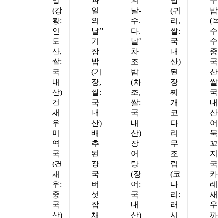
밥
과
의
밥
수
(강
일
날-
(귀
밥
황:
의
수.
리,
(
인
날’'
다.
쌀:
수
도
기
날’
국
수
산,
장
차
내
중
쌀:
밥
조
산)
국
국
(기
밥
된
산
내
장,
(차
장
쌀
산)
쌀:
조,
찌
국
건
국
쌀:
개
내
새
내
국
코
산
우
산)
내
다
어
미
배
산)
리
묵
역
추
장
무
꼬
국
된
어
조
지
(건
장
탕
림
국
새
국
(장
(코
카
우:
버
어:
다
레
중
섯
국
리:
새
국
잡
내
러
우
산)
채
산)
시
까