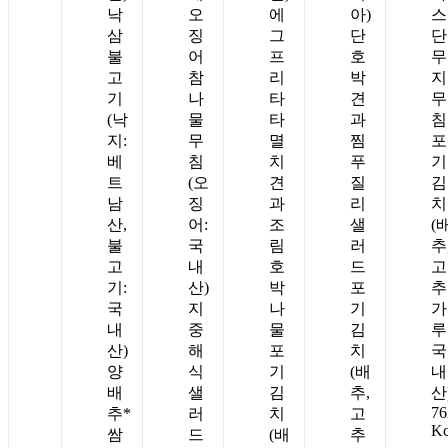
낙
오
에
아)
스
삼
징
그
단
단
불
어
프
호
무
고
참
리
박
지
기
나
타
견
무
(낙
물
타
과
침
지:
무
멸
찜
포
베
침
치
푸
기
트
(오
견
질
김
남
징
과
리
치
산,
어:
조
샐
(
불
국
림
러
추
고
내
호
드
고
기:
산)
박
포
추
국
지
나
기
가
내
중
물
김
루
산)
해
포
치
국
양
식
기
(배
내
배
샐
김
추,
산
76
추*
러
치
고
Kc
쌈
드
(배
추