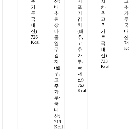
추
산)
이
치
고
가
배
포
(배
추
루:
추
기
추,
가
국
된
김
고
루
내
장
치
추
국
산)
나
(배
가
내
726
물
추,
루:
산
Kcal
74
열
고
국
Kc
무
추
내
김
가
산)
733
치
루:
Kcal
(열
국
무,
내
고
산)
762
추
Kcal
가
루:
국
내
산)
719
Kcal