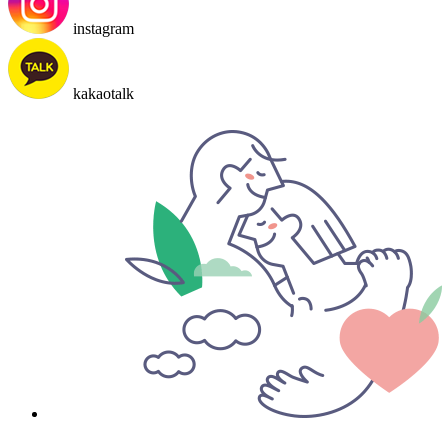
instagram
kakaotalk