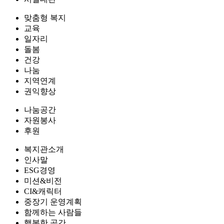
맞춤형 복지
교육
일자리
돌봄
건강
나눔
지역연계
권익향상
나눔공간
자원봉사
후원
복지관소개
인사말
ESG경영
미션&비전
CI&캐릭터
중장기 운영계획
함께하는 사람들
행복한 공간