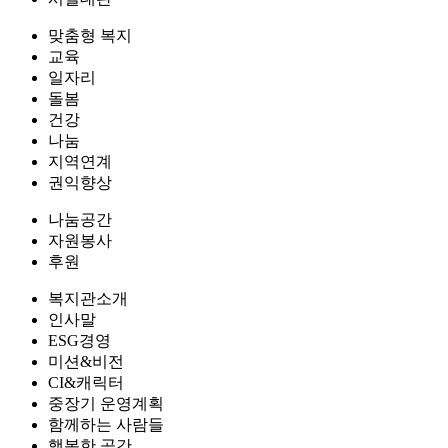
맞춤형 복지
교육
일자리
돌봄
건강
나눔
지역연계
권익향상
나눔공간
자원봉사
후원
복지관소개
인사말
ESG경영
미션&비전
CI&캐릭터
중장기 운영계획
함께하는 사람들
행복한 공간