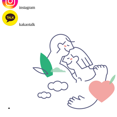
instagram
kakaotalk