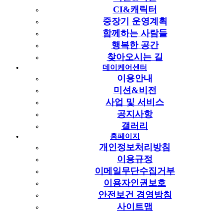
2025-11-03
CI&캐릭터
[
선배시민
X노인자원봉사] 2025년
선배시민
자원봉사단
중장기 운영계획
(노인자원봉사단) 모집 안내
새창
함께하는 사람들
2025-02-17
[
선배시민
] 제5회 서울, 인천 지역
선배시민
대회 안내
새창
행복한 공간
2024-09-03
찾아오시는 길
[모집안내]
선배시민
자원봉사단 '그린가드너' 추가 모집 안내
데이케어센터
새창
이용안내
2024-03-11
미션&비전
[모집안내] 2024년
선배시민
자원봉사단 모집
새창
사업 및 서비스
2024-02-08
공지사항
[모집안내]
선배시민
자원봉사단 '글로벌푸드트립' 모집
새창
갤러리
2023-05-23
홈페이지
즐거운 일상
게시판 내 결과
개인정보처리방침
+
더보기
이용규정
[
선배시민
자원봉사단] 그린나래 봉사단 7월 활동
새창
이메일무단수집거부
2026-07-30
이용자인권보호
[
선배시민
자원봉사단] 신규 참여자 필수·안전교육 진행
새창
안전보건 경영방침
2026-07-24
사이트맵
[
선배시민
자원봉사단]
선배시민
자원봉사단(그린나래, 글로벌
컬쳐트립, 꿈틀, 마미앤쿡) 간담회 진행
새창