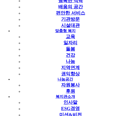
행복한 식탁
검색어
필수
배움의 공간
검색
편안한 서비스
선배시민
에 대한 검색 결과로 총
310
건이
기관방문
검색되었습니다.
시설대관
맞춤형 복지
게시판
4
개
교육
게시물
310
개
일자리
전체게시판
310
돌봄
공지사항
7
건강
즐거운 일상
211
나눔
설레는 하루
46
지역연계
[복사본] 설레는 하루
46
권익향상
공지사항
게시판 내 결과
+
더보기
나눔공간
자원봉사
[
선배시민
] 2026년
선배시민
자원봉사단(노인자원봉사단)
후원
모집 안내
새창
복지관소개
2026-02-10
인사말
[
선배시민
] 2025년
선배시민
공개강좌 ‘
선배시민
이해 교육’
ESG경영
참여자 모집
새창
미션&비전