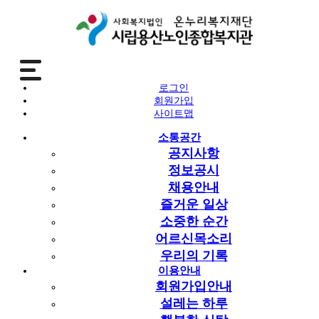
홈페이지
로그인
회원가입
통합검색
사이트맵
소통공간
공지사항
개인정보처리방침
이용규정
정보공시
이메일무단수집거부
채용안내
이용자인권보호
즐거운 일상
안전보건 경영방침
소중한 순간
사이트맵
어르신목소리
우리의 기록
이용안내
통합검색
회원가입안내
설레는 하루
상세검색