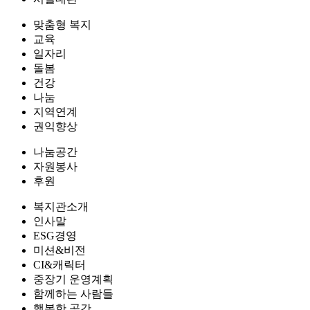
맞춤형 복지
교육
일자리
돌봄
건강
나눔
지역연계
권익향상
나눔공간
자원봉사
후원
복지관소개
인사말
ESG경영
미션&비전
CI&캐릭터
중장기 운영계획
함께하는 사람들
행복한 공간