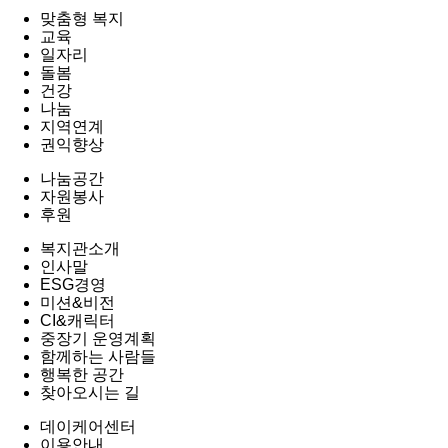
맞춤형 복지
교육
일자리
돌봄
건강
나눔
지역연계
권익향상
나눔공간
자원봉사
후원
복지관소개
인사말
ESG경영
미션&비전
CI&캐릭터
중장기 운영계획
함께하는 사람들
행복한 공간
찾아오시는 길
데이케어센터
이용안내