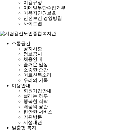
이용규정
이메일무단수집거부
이용자인권보호
안전보건 경영방침
사이트맵
소통공간
공지사항
정보공시
채용안내
즐거운 일상
소중한 순간
어르신목소리
우리의 기록
이용안내
회원가입안내
설레는 하루
행복한 식탁
배움의 공간
편안한 서비스
기관방문
시설대관
맞춤형 복지