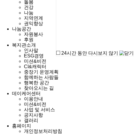
돌봄
건강
나눔
지역연계
권익향상
나눔공간
자원봉사
후원
복지관소개
인사말
24시간 동안 다시보지 않기
ESG경영
미션&비전
CI&캐릭터
중장기 운영계획
함께하는 사람들
행복한 공간
찾아오시는 길
데이케어센터
이용안내
미션&비전
사업 및 서비스
공지사항
갤러리
홈페이지
개인정보처리방침